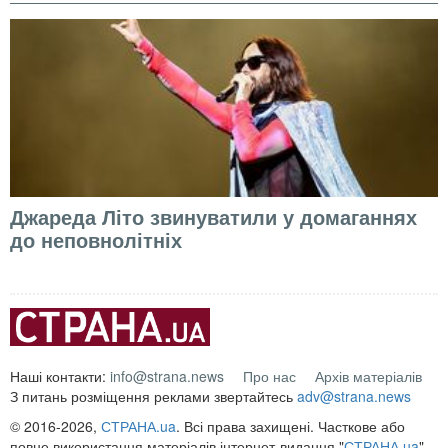
Джареда Літо звинуватили у домаганнях
до неповнолітніх
Наші контакти:
info@strana.news
Про нас
Архів матеріалів
З питань розміщення реклами звертайтесь
adv@strana.news
© 2016-2026,
СТРАНА.ua
. Всі права захищені. Часткове або
повне використання матеріалів інтернет-видання "
СТРАНА.ua
"