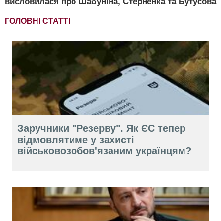
висловилася про Шабуніна, Стерненка та Бутусова
ГОЛОВНІ СТАТТІ
Заручники "Резерву". Як ЄС тепер
відмовлятиме у захисті
військовозобов'язаним українцям?