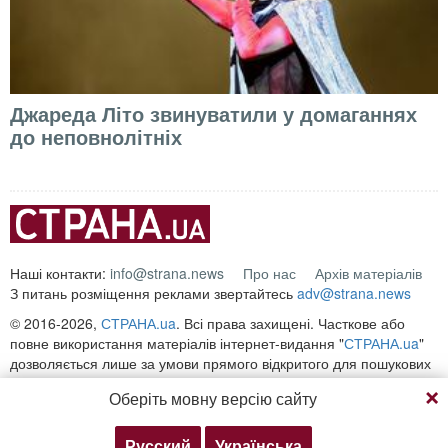
Джареда Літо звинуватили у домаганнях
до неповнолітніх
Наші контакти:
info@strana.news
Про нас
Архів матеріалів
З питань розміщення реклами звертайтесь
adv@strana.news
© 2016-2026,
СТРАНА.ua
. Всі права захищені. Часткове або
повне використання матеріалів інтернет-видання "
СТРАНА.ua
"
дозволяється лише за умови прямого відкритого для пошукових
систем гіперпосилання на безпосередню адресу матеріалу на
Оберіть мовну версію сайту
сайті
strana.ua
Будь-яке копіювання, публікація, передрук чи відтворення
інформації, що містить посилання на «Інтерфакс-Україна»,
Русский
Українська