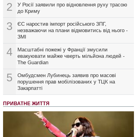
2
У Росії заявили про відновлення руху трасою
до Криму
3
ЄС наростив імпорт російського ЗПГ,
незважаючи на плани відмовитись від нього -
ЗМІ
4
Масштабні пожежі у Франції змусили
евакуювати майже чверть мільйона людей -
The Guardian
5
Омбудсмен Лубинець заявив про масові
порушення прав мобілізованих у ТЦК на
Закарпатті
ПРИВАТНЕ ЖИТТЯ