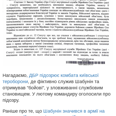
Нагадаємо,
ДБР підозрює комбата київської
тероборони
, де фіктивно служив Шабунін та
отримував "бойові", у зловживанні службовим
становищем. У лютому командиру оголосили про
підозру.
Раніше про те, що
Шабунін значився в армії на