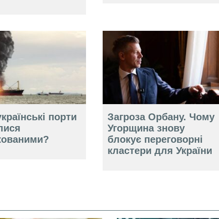
країнські порти
Загроза Орбану. Чому
лися
Угорщина знову
кованими?
блокує переговорні
кластери для України