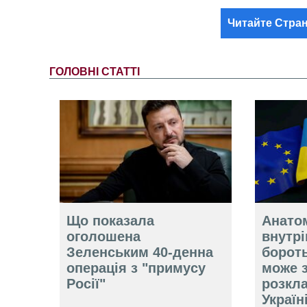
Читайте Стран
ГОЛОВНІ СТАТТІ
Що показала
Анатом
оголошена
внутр
Зеленським 40-денна
борот
операція з "примусу
може 
Росії"
розкл
Україн