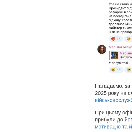
Нагадаємо, за 
2025 року на 
військовослуж
При цьому офіц
прибули до йог
мотивацію та 