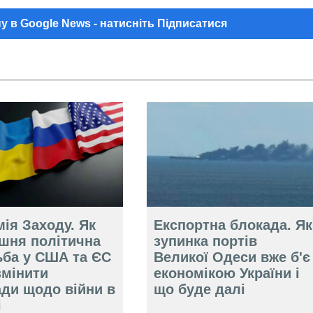
у в Google News - натисніть Підписатися
ія Заходу. Як
Експортна блокада. Як
ішня політична
зупинка портів
ьба у США та ЄС
Великої Одеси вже б'є
змінити
економікою України і
ади щодо війни в
що буде далі
і