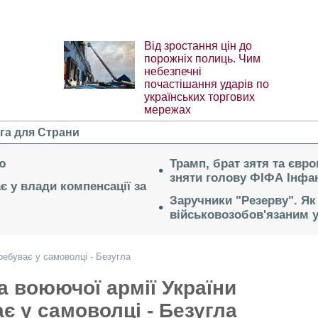
Від зростання цін до
порожніх полиць. Чим
небезпечні
почастішання ударів по
українських торгових
мережах
га для Страни
ю
Трамп, брат зятя та євр
зняти голову ФІФА Інфан
ає у влади компенсації за
Заручники "Резерву". Як
військовозобов'язаним 
ребуває у самоволці - Безугла
 воюючої армії України
є у самоволці - Безугла