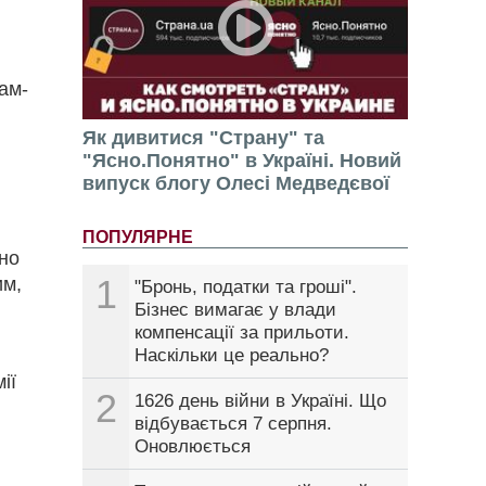
ам-
Як дивитися "Страну" та
"Ясно.Понятно" в Україні. Новий
випуск блогу Олесі Медведєвої
ПОПУЛЯРНЕ
но
1
им,
"Бронь, податки та гроші".
Бізнес вимагає у влади
компенсації за прильоти.
Наскільки це реально?
ії
2
1626 день війни в Україні. Що
відбувається 7 серпня.
Оновлюється