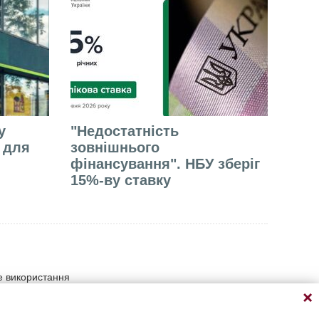
у
"Недостатність
е для
зовнішнього
фінансування". НБУ зберіг
15%-ву ставку
не використання
умови прямого відкритого
атеріалу на сайті