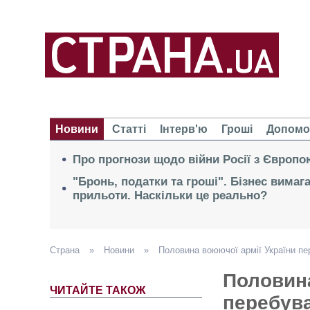
Новини
Статті
Інтерв'ю
Гроші
Допомо
Про прогнози щодо війни Росії з Європо
"Бронь, податки та гроші". Бізнес вимаг
прильоти. Наскільки це реально?
Страна
»
Новини
»
Половина воюючої армії України пе
Половина
ЧИТАЙТЕ ТАКОЖ
перебува