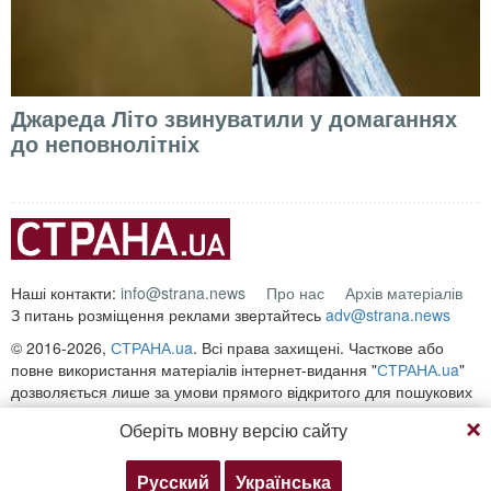
Джареда Літо звинуватили у домаганнях
до неповнолітніх
Наші контакти:
info@strana.news
Про нас
Архів матеріалів
З питань розміщення реклами звертайтесь
adv@strana.news
© 2016-2026,
СТРАНА.ua
. Всі права захищені. Часткове або
повне використання матеріалів інтернет-видання "
СТРАНА.ua
"
дозволяється лише за умови прямого відкритого для пошукових
систем гіперпосилання на безпосередню адресу матеріалу на
Оберіть мовну версію сайту
сайті
strana.ua
Будь-яке копіювання, публікація, передрук чи відтворення
інформації, що містить посилання на «Інтерфакс-Україна»,
Русский
Українська