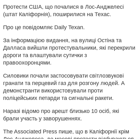
Протести США, що почалися в Лос-Анджелесі
(штат Каліфорнія), поширилися на Техас.
Про це повідомляє Daily Texan.
За інформацією видання, на вулиці Остіна та
Далласа вийшли протестувальники, які перекрили
дороги та влаштували сутички з
правоохоронцями.
Силовики почали застосовувати світлозвукові
гранати та перцевий газ для розгону людей. А
демонстранти використовували проти
поліцейських петарди та сигнальні ракети.
Наразі відомо про арешт близько 10 осіб, які
брали участь у заворушеннях.
The Associated Press пише, що в Каліфорнії крім
Лос-Анджелеса, де масові протести відбуваються