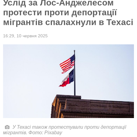
Услід за Лос-Анджелесом
протести проти депортації
мігрантів спалахнули в Техасі
16:29,
10 червня 2025
У Техасі також протестували проти депортації
мігрантів. Фото: Pixabay