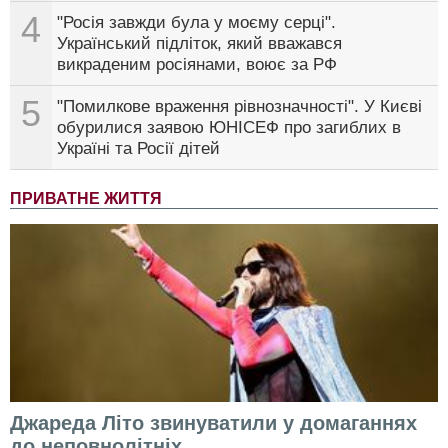
4
"Росія завжди була у моєму серці".
Український підліток, який вважався
викраденим росіянами, воює за РФ
5
"Помилкове враження рівнозначності". У Києві
обурилися заявою ЮНІСЕФ про загиблих в
Україні та Росії дітей
ПРИВАТНЕ ЖИТТЯ
Джареда Літо звинуватили у домаганнях
до неповнолітніх