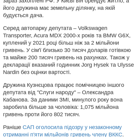
зараз захоплені РФ. У Києві він орендує житло, а
його дружина має земельну ділянку, на якій
будується дача.
Серед автопарку депутата – Volkswagen
Transporter, Acura MDX 2000-х років та BMW G6X,
куплений у 2021 році більш ніж за 2 мільйони
гривень. У сім'ї близько 30 тисяч доларів готівкою
та майже 200 тисяч гривень на рахунках. Також у
декларації вказаний годинник Jorg Hysek та Ulysse
Nardin без оцінки вартості.
Дружина Кузнєцова працює помічницею іншого
депутата від "Слуги народу" – Олександра
Кабанова. За даними ЗМІ, минулого року вона
заробила більше за чоловіка: 1,075 мільйона
гривень проти його 802 тисяч.
Раніше
САП оголосила підозру у незаконному
отриманні п'яти мільйонів гривень члену ВККС
.