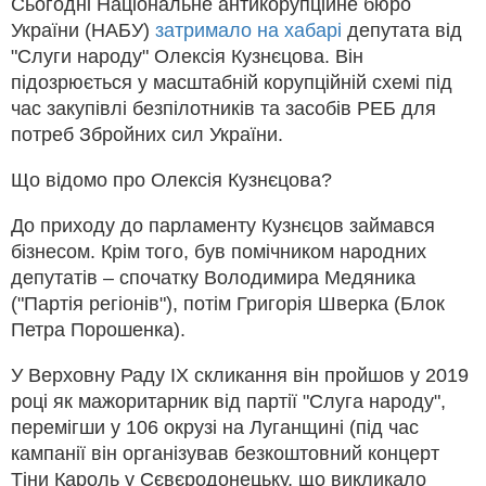
Сьогодні Національне антикорупційне бюро
України (НАБУ)
затримало на хабарі
депутата від
"Слуги народу" Олексія Кузнєцова. Він
підозрюється у масштабній корупційній схемі під
час закупівлі безпілотників та засобів РЕБ для
потреб Збройних сил України.
Що відомо про Олексія Кузнєцова?
До приходу до парламенту Кузнєцов займався
бізнесом. Крім того, був помічником народних
депутатів – спочатку Володимира Медяника
("Партія регіонів"), потім Григорія Шверка (Блок
Петра Порошенка).
У Верховну Раду IX скликання він пройшов у 2019
році як мажоритарник від партії "Слуга народу",
перемігши у 106 окрузі на Луганщині (під час
кампанії він організував безкоштовний концерт
Тіни Кароль у Сєвєродонецьку, що викликало