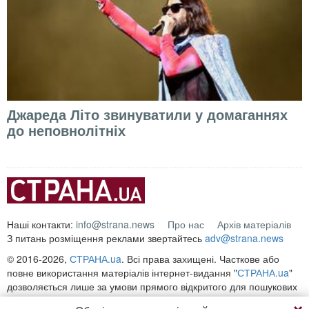
Джареда Літо звинуватили у домаганнях
до неповнолітніх
Наші контакти:
info@strana.news
Про нас
Архів матеріалів
З питань розміщення реклами звертайтесь
adv@strana.news
© 2016-2026,
СТРАНА.ua
. Всі права захищені. Часткове або
повне використання матеріалів інтернет-видання "
СТРАНА.ua
"
дозволяється лише за умови прямого відкритого для пошукових
систем гіперпосилання на безпосередню адресу матеріалу на