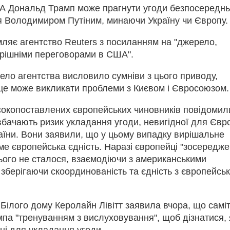
 Дональд Трамп може прагнути угоди безпосереднь
 Володимиром Путіним, минаючи Україну чи Європу.
ляє агентство Reuters з посиланням на "джерело,
трішніми переговорами в США".
ело агентства висловило сумніви з цього приводу,
це може викликати проблеми з Києвом і Євросоюзом.
окопоставлених європейських чиновників повідомил
вбачають ризик укладання угоди, невигідної для Євр
аїни. Вони заявили, що у цьому випадку вирішальне
е європейська єдність. Наразі європейці "зосередже
ього не сталося, взаємодіючи з американськими
зберігаючи скоординованість та єдність з європейськ
Білого дому Керолайн Лівітт заявила вчора, що самі
па "тренуванням з вислуховування", щоб дізнатися, 
ні для укладання угоди.