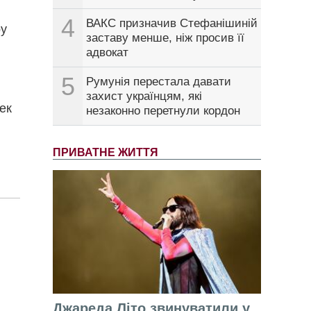
4
ВАКС призначив Стефанішиній
ру
заставу менше, ніж просив її
адвокат
5
Румунія перестала давати
захист українцям, які
ек
незаконно перетнули кордон
ПРИВАТНЕ ЖИТТЯ
Джареда Літо звинуватили у