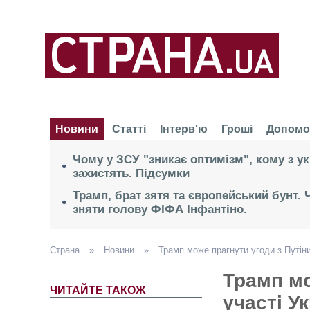
Новини
Статті
Інтерв'ю
Гроші
Допомо
Чому у ЗСУ "зникає оптимізм", кому з ук
захистять. Підсумки
Трамп, брат зятя та європейський бунт.
зняти голову ФІФА Інфантіно.
Страна
»
Новини
»
Трамп може прагнути угоди з Путіни
Трамп мо
ЧИТАЙТЕ ТАКОЖ
участі У