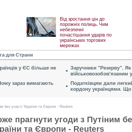
Від зростання цін до
порожніх полиць. Чим
небезпечні
почастішання ударів по
українських торгових
мережах
га для Страни
раїнців у ЄС більше не
Заручники "Резерву". Як
військовозобов'язаним 
 Чому зараз вимагають
Податківцям дали легкий
кордону українцями. Що 
м без участі України та Європи - Reuters
же прагнути угоди з Путіним бе
країни та Європи - Reuters