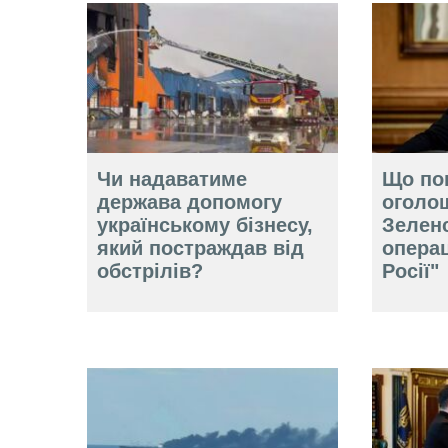
Чи надаватиме
Що по
держава допомогу
оголо
українському бізнесу,
Зелен
який постраждав від
операц
обстрілів?
Росії"