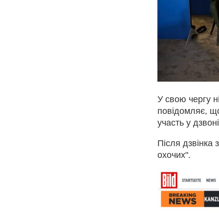
У свою чергу н
повідомляє, що
участь у дзвон
Після дзвінка 
охочих".