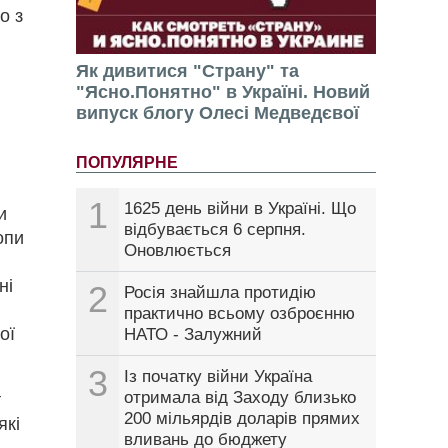
о з
Як дивитися "Страну" та
"Ясно.Понятно" в Україні. Новий
випуск блогу Олесі Медведєвої
ПОПУЛЯРНЕ
1
1625 день війни в Україні. Що
и
відбувається 6 серпня.
опи
Оновлюється
ні
2
Росія знайшла протидію
практично всьому озброєнню
ої
НАТО - Залужний
3
Із початку війни Україна
отримала від Заходу близько
т
200 мільярдів доларів прямих
які
вливань до бюджету