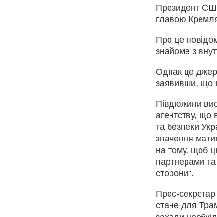
Президент США
главою Кремля
Про це повідом
знайоме з вну
Однак це джер
заявивши, що 
Півдюжини вис
агентству, що 
та безпеки Укр
значення матим
на тому, щоб ц
партнерами та 
сторони".
Прес-секретар 
стане для Трам
заходи необхід