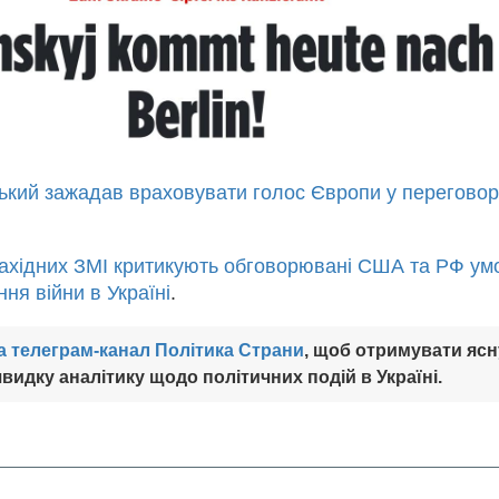
ький зажадав враховувати голос Європи у перегово
західних ЗМІ критикують обговорювані США та РФ ум
я війни в Україні
.
а телеграм-канал Політика Страни
, щоб отримувати ясн
видку аналітику щодо політичних подій в Україні.