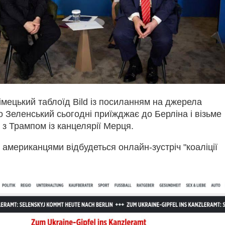
імецький таблоїд Bild із посиланням на джерела
 Зеленський сьогодні приїжджає до Берліна і візьме
і з Трампом із канцелярії Мерця.
з американцями відбудеться онлайн-зустріч "коаліції