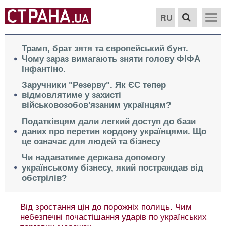
RU
Трамп, брат зятя та європейський бунт.
Чому зараз вимагають зняти голову ФІФА
Інфантіно.
Заручники "Резерву". Як ЄС тепер
відмовлятиме у захисті
військовозобов'язаним українцям?
Податківцям дали легкий доступ до бази
даних про перетин кордону українцями. Що
це означає для людей та бізнесу
Чи надаватиме держава допомогу
українському бізнесу, який постраждав від
обстрілів?
Від зростання цін до порожніх полиць. Чим
небезпечні почастішання ударів по українських