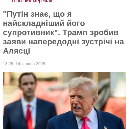
торгових мережах
"Путін знає, що я
найскладніший його
супротивник". Трамп зробив
заяви напередодні зустрічі на
Алясці
18:25,
14 серпня 2025