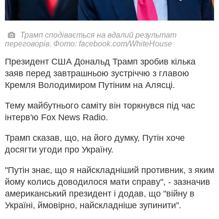
Трамп сподівається на вдалий результат
переговорів. Фото: facebook.com/WhiteHouse
Президент США Дональд Трамп зробив кілька
заяв перед завтрашньою зустріччю з главою
Кремля Володимиром Путіним на Алясці.
Тему майбутнього саміту він торкнувся під час
інтерв'ю Fox News Radio.
Трамп сказав, що, на його думку, Путін хоче
досягти угоди про Україну.
"Путін знає, що я найскладніший противник, з яким
йому колись доводилося мати справу", - зазначив
американський президент і додав, що "війну в
Україні, ймовірно, найскладніше зупинити".