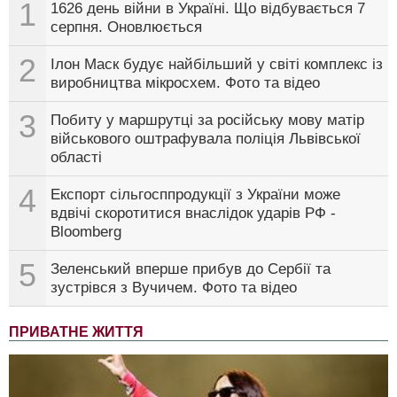
1
1626 день війни в Україні. Що відбувається 7
серпня. Оновлюється
2
Ілон Маск будує найбільший у світі комплекс із
виробництва мікросхем. Фото та відео
3
Побиту у маршрутці за російську мову матір
військового оштрафувала поліція Львівської
області
4
Експорт сільгосппродукції з України може
вдвічі скоротитися внаслідок ударів РФ -
Bloomberg
5
Зеленський вперше прибув до Сербії та
зустрівся з Вучичем. Фото та відео
ПРИВАТНЕ ЖИТТЯ