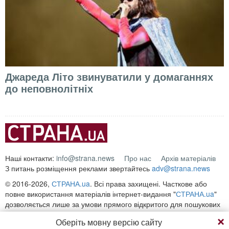
Джареда Літо звинуватили у домаганнях
до неповнолітніх
Наші контакти:
info@strana.news
Про нас
Архів матеріалів
З питань розміщення реклами звертайтесь
adv@strana.news
© 2016-2026,
СТРАНА.ua
. Всі права захищені. Часткове або
повне використання матеріалів інтернет-видання "
СТРАНА.ua
"
дозволяється лише за умови прямого відкритого для пошукових
систем гіперпосилання на безпосередню адресу матеріалу на
Оберіть мовну версію сайту
сайті
strana.ua