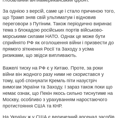
За однією з версій, саме це і стало причиною того,
що Трамп зняв свій ультиматум і відновив
переговори з Путіним. Також періодично виринає
тема з блокадою російських портів військово-
морськими силами НАТО. Однак це може бути
сприйнято РФ як оголошення війни і призвести до
прямого зіткнення Росії та Заходу з усіма
ризиками, що звідси випливають.
Важелі тиску на РФ є у Китаю. Проте, за роки
війни він жодного разу ними не скористався у
тому, щоб спонукати Кремль піти назустріч
вимогам України та Заходу. І зараз також поки що
немає ознак, що Пекін якось сильно тиснутиме на
Москву, особливо з урахуванням наростаючого
протистояння США та КНР.
На Україну ж у США є величезний арсенал засобів