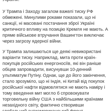
У Трампа і Заходу загалом важелі тиску РФ
обмежені. Минулими роками показали, що ні
санкції, ні масовані постачання зброї Україні
критичного впливу на позицію Кремля не мають. А
пряме військове втручання Вашингтон виключає
через загрозу ядерної війни.
У Трампа залишаються ще деякі невикористані
варіанти тиску. Наприклад, мита проти країн-
покупців російських енергоносіїв, які він раніше
обіцяв запровадити, висунувши 10-денний
ультиматум Путіну. Однак, ще до його закінчення,
стало зрозуміло, що ні Індія, ні Китай від покупок
російської нафти відмовлятися не мають наміру і
тому введення мит могло б спровокувати
торговельну війну США з найбільшими країнами
незахідного світу, фактично створивши
глобальний антиамериканський фронт.