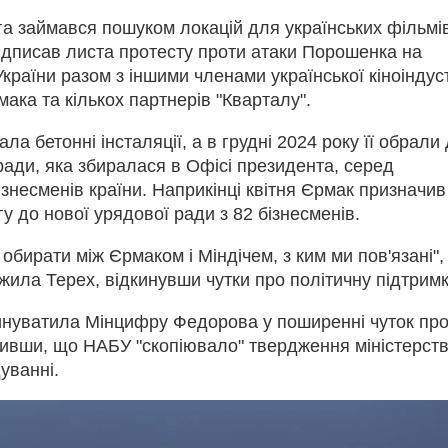
га займався пошуком локацій для українських фільмів
підписав листа протесту проти атаки Порошенка на
України разом з іншими членами української кіноіндуст
ка та кількох партнерів "Кварталу".
ла бетонні інсталяції, а в грудні 2024 року її обрали
ради, яка збиралася в Офісі президента, серед
знесменів країни. Наприкінці квітня Єрмак призначив
гу до нової урядової ради з 82 бізнесменів.
 обирати між Єрмаком і Міндічем, з ким ми пов'язані"
ила Терех, відкинувши чутки про політичну підтримк
инуватила Мінцифру Федорова у поширенні чуток пр
явивши, що НАБУ "скопіювало" твердження міністерств
уванні.