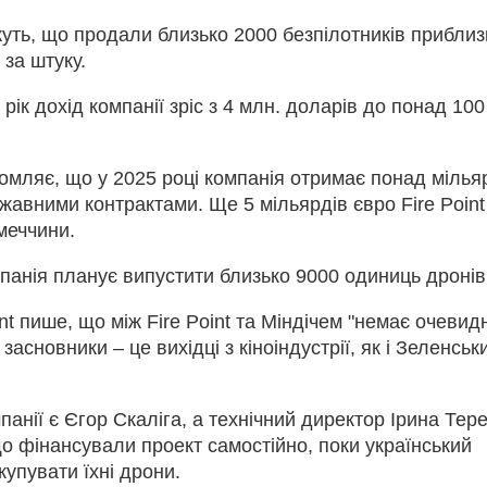
ажуть, що продали близько 2000 безпілотників прибли
 за штуку.
 рік дохід компанії зріс з 4 млн. доларів до понад 100
омляє, що у 2025 році компанія отримає понад мілья
жавними контрактами. Ще 5 мільярдів євро Fire Point
меччини.
панія планує випустити близько 9000 одиниць дронів
nt пише, що між Fire Point та Міндічем "немає очевид
її засновники – це вихідці з кіноіндустрії, як і Зеленськ
анії є Єгор Скаліга, а технічний директор Ірина Тере
о фінансували проект самостійно, поки український
купувати їхні дрони.