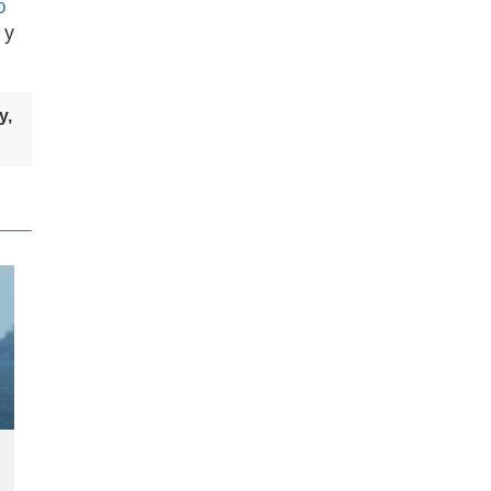
ю
 у
у,