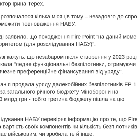
ктор Ірина Терех.
розпочалося кілька місяців тому – незадовго до спр
бмежити повноваження НАБУ.
і заявило, що походження Fire Point "на даний моме
іоритетом (для розслідування НАБУ)".
зі кажуть, що незабаром після створення у 2023 році
скала "ледве функціональні безпілотники, отримуючи
ичезне преференційне фінансування від уряду".
анія продала уряду далекобійних безпілотників FP-1
 за загального річного бюджету Міноборони на
3 млрд грн - тобто третина бюджету пішла на цю
ідування НАБУ перевіряє інформацію про те, що Fir
 вартість своїх компонентів чи кількість безпілотників
чає військовим, чи зробила те й інше.