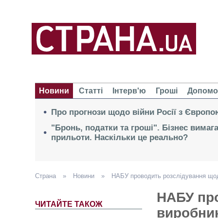
Новини
Статті
Інтерв'ю
Гроші
Допомо
Про прогнози щодо війни Росії з Європо
"Бронь, податки та гроші". Бізнес вимаг
прильоти. Наскільки це реально?
Страна
»
Новини
»
НАБУ проводить розслідування щод
НАБУ пр
ЧИТАЙТЕ ТАКОЖ
виробник