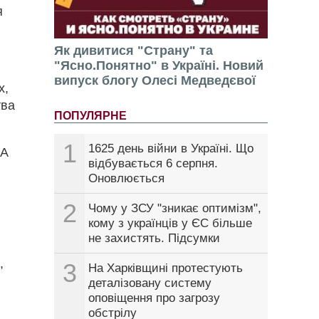
я
Як дивитися "Страну" та
"Ясно.Понятно" в Україні. Новий
випуск блогу Олесі Медведєвої
х,
тва
ПОПУЛЯРНЕ
1
1625 день війни в Україні. Що
ЛА
відбувається 6 серпня.
Оновлюється
2
Чому у ЗСУ "зникає оптимізм",
кому з українців у ЄС більше
не захистять. Підсумки
,
3
На Харківщині протестують
деталізовану систему
оповіщення про загрозу
обстрілу