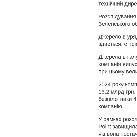
технічний дире
Розслідування 
Зеленського о
Джерело в уряд
здається, є пр
Джерела в галу
компанія випу
при цьому вел
2024 року комп
13,2 млрд грн,
безпілотники 4
компанію.
У рамках розсл
Point завищила
які вона поста