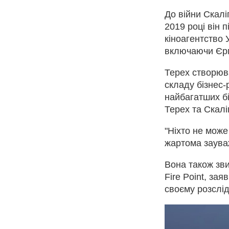
До війни Скалі
2019 році він 
кіноагентство 
включаючи Єрма
Терех створюва
складу бізнес-
найбагатших бі
Терех та Скалі
"Ніхто не може
жартома зауваж
Вона також зв
Fire Point, за
своєму розслід