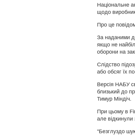
Національне а
щодо виробника
Про це повідом
За наданими до
якщо не найбі
оборони на зак
Слідство підо
або обсяг їх п
Версія НАБУ св
близький до п
Тимур Міндіч.
При цьому в Fi
але відкинули
"Безглуздо шук