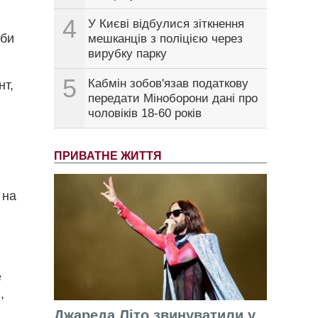
4
У Києві відбулися зіткнення
оби
мешканців з поліцією через
вирубку парку
5
Кабмін зобов'язав податкову
нт,
передати Міноборони дані про
чоловіків 18-60 років
ПРИВАТНЕ ЖИТТЯ
 на
e
,
Джареда Літо звинуватили у