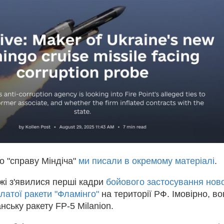
о "справу Міндіча"
ми писали в окремому матеріалі
.
жі з'явилися перші кадри
бойового застосування ново
илатої ракети "Фламінго"
на території РФ. Імовірно, во
нську ракету FP-5 Milanion.