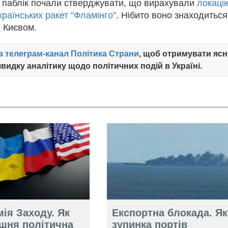
і паблік почали стверджувати, що вирахували
локаці
раїнських ракет "Фламінго"
. Нібито воно знаходиться
 Києвом.
а телеграм-канал Політика Страни
, щоб отримувати ясн
видку аналітику щодо політичних подій в Україні.
ія Заходу. Як
Експортна блокада. Як
ішня політична
зупинка портів