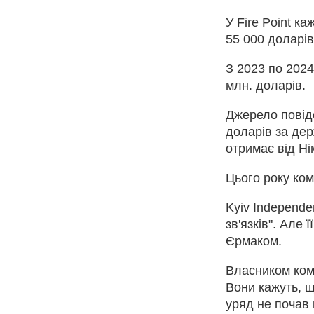
У Fire Point к
55 000 доларів
З 2023 по 2024
млн. доларів.
Джерело повід
доларів за дер
отримає від Ні
Цього року ком
Kyiv Independe
зв'язків". Але 
Єрмаком.
Власником комп
Вони кажуть, щ
уряд не почав 