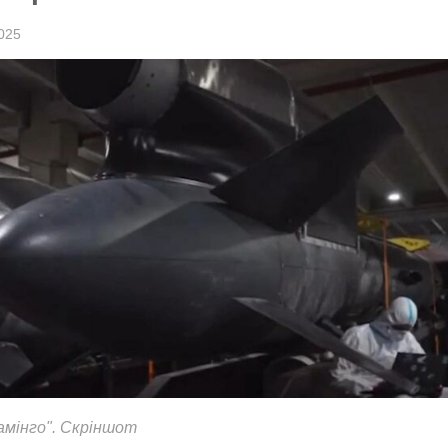
025
мінго". Скріншот