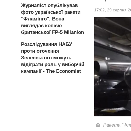
Журналіст опублікував
17:02,
29 серпня 2
фото української ракети
"Фламінго". Вона
виглядає копією
британської FP-5 Milanion
Розслідування НАБУ
проти оточення
Зеленського можуть
відіграти роль у виборчій
кампанії - The Economist
Ракета "Фла