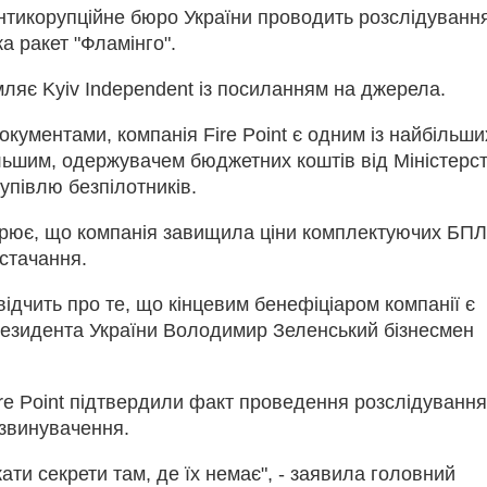
нтикорупційне бюро України проводить розслідуванн
 ракет "Фламінго".
ляє Kyiv Independent із посиланням на джерела.
кументами, компанія Fire Point є одним із найбільши
льшим, одержувачем бюджетних коштів від Міністерс
упівлю безпілотників.
зрює, що компанія завищила ціни комплектуючих БП
остачання.
ідчить про те, що кінцевим бенефіціаром компанії є
резидента України Володимир Зеленський бізнесмен
re Point підтвердили факт проведення розслідування
 звинувачення.
ати секрети там, де їх немає", - заявила головний