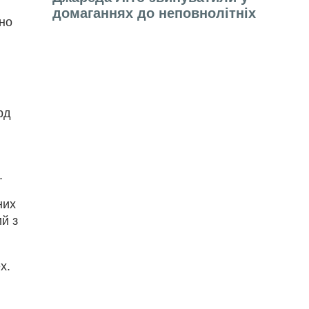
домаганнях до неповнолітніх
зно
рд
.
них
ий з
х.