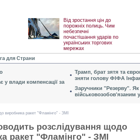
Від зростання цін до
порожніх полиць. Чим
небезпечні
почастішання ударів по
українських торгових
мережах
га для Страни
ю
Трамп, брат зятя та євр
зняти голову ФІФА Інфан
ає у влади компенсації за
Заручники "Резерву". Як
військовозобов'язаним 
о виробника ракет "Фламінго" - ЗМІ
оводить розслідування щодо
а ракет "Фламінго" - ЗМІ