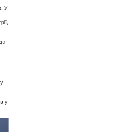
. У
рії,
 до
, —
у.
о
а у