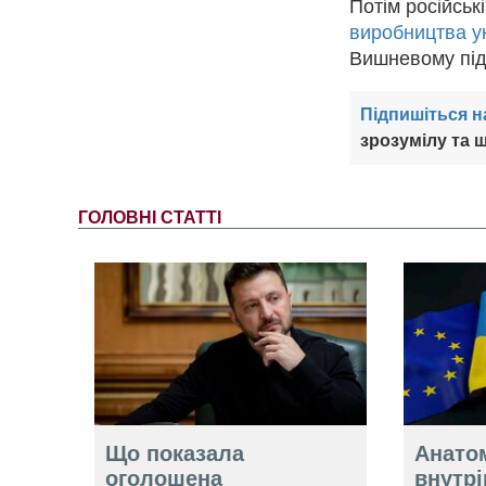
Потім російськ
виробництва ук
Вишневому під
Підпишіться н
зрозумілу та ш
ГОЛОВНІ СТАТТІ
Що показала
Анатом
оголошена
внутр