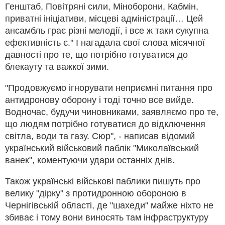
Генштаб, Повітряні сили, Міноборони, Кабмін,
приватні ініціативи, місцеві адміністрації… Цей
ансамбль грає різні мелодії, і все ж таки сукупна
ефективність є." І нагадала свої слова місячної
давності про те, що потрібно готуватися до
блекауту та важкої зими.
"Продовжуємо ігнорувати неприємні питання про
антидронову оборону і тоді точно все вийде.
Водночас, будучи чиновниками, заявляємо про те,
що людям потрібно готуватися до відключення
світла, води та газу. Сюр", - написав відомий
український військовий паблік "Миколаївський
ванек", коментуючи удари останніх днів.
Також українські військові паблики пишуть про
велику "дірку" з протидронною обороною в
Чернігівській області, де "шахеди" майже ніхто не
збиває і тому вони виносять там інфраструктуру