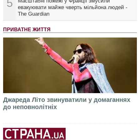
5
Масштабні пожежі у Франції змусили
евакуювати майже чверть мільйона людей -
The Guardian
ПРИВАТНЕ ЖИТТЯ
Джареда Літо звинуватили у домаганнях
до неповнолітніх