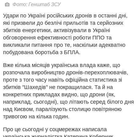
Фото: Генштаб ЗСУ
Удари по Україні російських дронів в останні дні,
які призвели до безлічі прильотів та серйозних
збитків енергетики, активізували в Україні
обговорення ефективності роботи ППО та
викликали питання про те, наскільки адекватно
побудована боротьба з БПЛА.
Вже кілька місяців українська влада каже, що
розпочала виробництво дронів-перехоплювачів,
проте з того часу навіть офіційна статистика зі
збитків "Шахедів" не покращилася. Та й на
конкретних прикладах видно, що дрони (як,
наприклад, сьогодні), що літають серед білого дня
над Києвом, паралізують столицю повітряною
тривогою на кілька годин.
Про це сьогодні у соцмережах написала
українська журналістка Катерина Коберник.