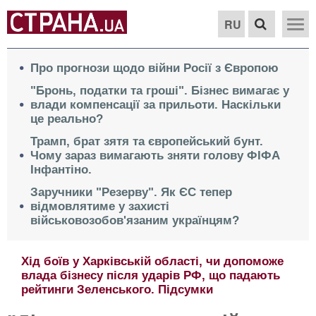
RU
Про прогнози щодо війни Росії з Європою
"Бронь, податки та гроші". Бізнес вимагає у
влади компенсації за прильоти. Наскільки
це реально?
Трамп, брат зятя та європейський бунт.
Чому зараз вимагають зняти голову ФІФА
Інфантіно.
Заручники "Резерву". Як ЄС тепер
відмовлятиме у захисті
військовозобов'язаним українцям?
Від зростання цін до порожніх полиць. Чим
небезпечні почастішання ударів по українських
торгових мережах