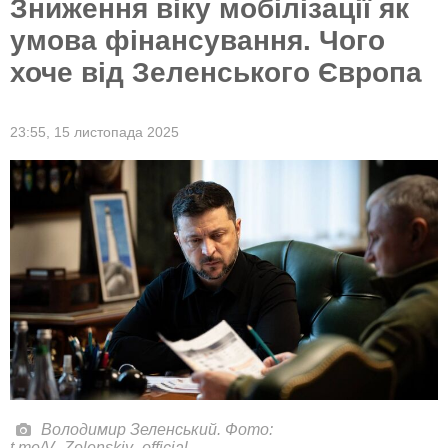
Зниження віку мобілізації як
умова фінансування. Чого
хоче від Зеленського Європа
23:55,
15 листопада 2025
Володимир Зеленський. Фото:
t.me/V_Zelenskiy_official