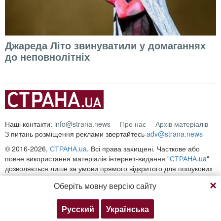
Джареда Літо звинуватили у домаганнях
до неповнолітніх
Наші контакти:
info@strana.news
Про нас
Архів матеріалів
З питань розміщення реклами звертайтесь
adv@strana.news
© 2016-2026,
СТРАНА.ua
. Всі права захищені. Часткове або
повне використання матеріалів інтернет-видання "
СТРАНА.ua
"
дозволяється лише за умови прямого відкритого для пошукових
систем гіперпосилання на безпосередню адресу матеріалу на
Оберіть мовну версію сайту
сайті
strana.ua
Будь-яке копіювання, публікація, передрук чи відтворення
інформації, що містить посилання на «Інтерфакс-Україна»,
Русский
Українська
забороняється.