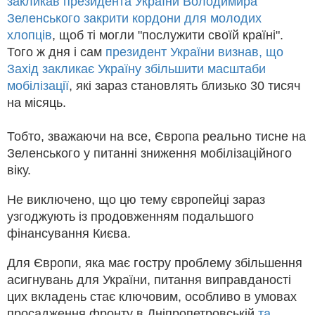
закликав президента України Володимира
Зеленського закрити кордони для молодих
хлопців
, щоб ті могли "послужити своїй країні".
Того ж дня і сам
президент України визнав, що
Захід закликає Україну збільшити масштаби
мобілізації
, які зараз становлять близько 30 тисяч
на місяць.
Тобто, зважаючи на все, Європа реально тисне на
Зеленського у питанні зниження мобілізаційного
віку.
Не виключено, що цю тему європейці зараз
узгоджують із продовженням подальшого
фінансування Києва.
Для Європи, яка має гостру проблему збільшення
асигнувань для України, питання виправданості
цих вкладень стає ключовим, особливо в умовах
просадження фронту в Дніпропетровській
та