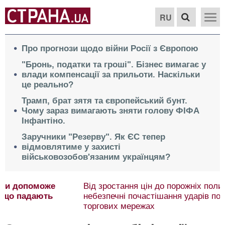
RU
Про прогнози щодо війни Росії з Європою
"Бронь, податки та гроші". Бізнес вимагає у
влади компенсації за прильоти. Наскільки
це реально?
Трамп, брат зятя та європейський бунт.
Чому зараз вимагають зняти голову ФІФА
Інфантіно.
Заручники "Резерву". Як ЄС тепер
відмовлятиме у захисті
військовозобов'язаним українцям?
Від зростання цін до порожніх полиць. Чим
небезпечні почастішання ударів по українських
торгових мережах