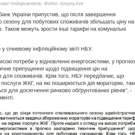
оже подорожчати. Фото: novyny.live
банк України припустив, що після завершення
 сезону для побутових споживачів збільшать ціну на
. Також можуть зрости інші тарифи на комунальні
 у січневому інфляційному звіті НБУ.
сокі потреби у відновленні енергосистеми, у прогно
нічне припущення щодо підвищення цін на
 для споживачів. Крім того, НБУ передбачає, що
 послуги ЖКГ, на які поширюється дія мораторію, та
ся для досягнення ринково обґрунтованих рівнів", -
менті.