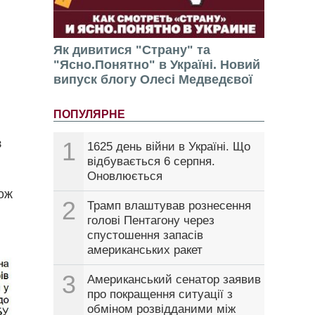
Як дивитися "Страну" та
"Ясно.Понятно" в Україні. Новий
випуск блогу Олесі Медведєвої
ПОПУЛЯРНЕ
з
1
1625 день війни в Україні. Що
відбувається 6 серпня.
Оновлюється
кож
2
Трамп влаштував рознесення
голові Пентагону через
спустошення запасів
американських ракет
3
Американський сенатор заявив
про покращення ситуації з
обміном розвідданими між