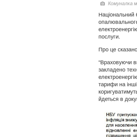
Комуналка м
Національний 
опалювального
електроенергію
послуги.
Про це сказано
"Враховуючи ви
закладено тех
електроенергію
тарифи на інші
коригуватимуть
йдеться в доку