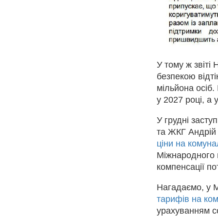
У тому ж звіті
безпекою відті
мільйона осіб.
у 2027 році, а 
У грудні засту
та ЖКГ Андрій
ціни на комуна
Міжнародного 
компенсації по
Нагадаємо, у
тарифів на ком
урахуванням с