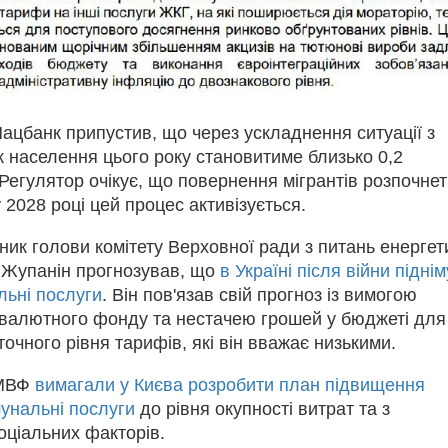
 Нацбанк припустив, що через ускладнення ситуації з
к населення цього року становитиме близько 0,2
 Регулятор очікує, що повернення мігрантів розпочне
у 2028 році цей процес активізується.
пник голови комітету Верховної ради з питань енергет
 Жупанін прогнозував, що
в Україні після війни піднім
льні послуги
. Він пов'язав свій прогноз із вимогою
валютного фонду та нестачею грошей у бюджеті для
точного рівня тарифів, які він вважає низькими.
 МВФ
вимагали у Києва розробити план підвищення
унальні послуги
до рівня окупності витрат та з
оціальних факторів.