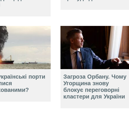
і
країнські порти
Загроза Орбану. Чому
лися
Угорщина знову
кованими?
блокує переговорні
кластери для України