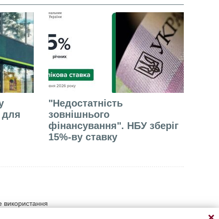
у
"Недостатність
е для
зовнішнього
фінансування". НБУ зберіг
15%-ву ставку
не використання
умови прямого відкритого