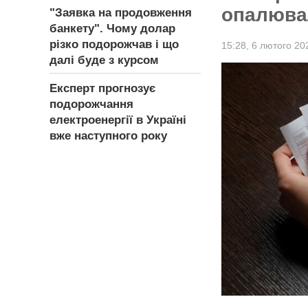
опалюва
"Заявка на продовження
банкету". Чому долар
різко подорожчав і що
15:28,
6 лютого 20
далі буде з курсом
Експерт прогнозує
подорожчання
електроенергії в Україні
вже наступного року