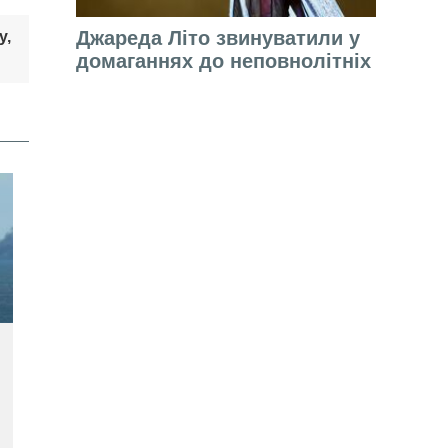
Джареда Літо звинуватили у
у,
домаганнях до неповнолітніх