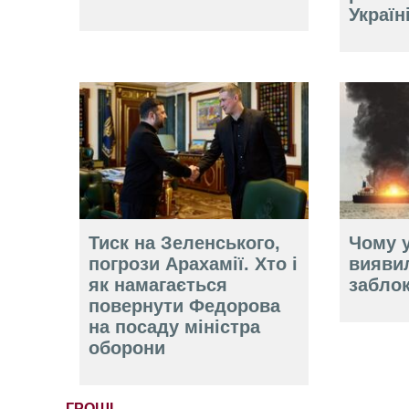
Україн
Тиск на Зеленського,
Чому у
погрози Арахамії. Хто і
вияви
як намагається
забло
повернути Федорова
на посаду міністра
оборони
ГРОШІ