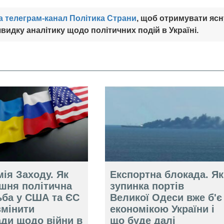
а телеграм-канал Політика Страни
, щоб отримувати ясн
видку аналітику щодо політичних подій в Україні.
ія Заходу. Як
Експортна блокада. Як
ішня політична
зупинка портів
ьба у США та ЄС
Великої Одеси вже б'є
змінити
економікою України і
ади щодо війни в
що буде далі