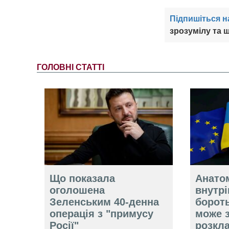
Підпишіться н
зрозумілу та ш
ГОЛОВНІ СТАТТІ
Що показала
Анатом
оголошена
внутр
Зеленським 40-денна
борот
операція з "примусу
може 
Росії"
розкл