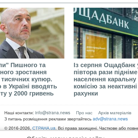
али" Пишного та
Із серпня Ощадбанк 
ного зростання
півтора рази піднім
 тисячних купюр.
населення каральну
 в Україні вводять
комісію за неактивні
ту у 2000 гривень
рахунки
Наші контакти:
info@strana.news
Про нас
Архів матеріалів
З питань розміщення реклами звертайтесь
adv@strana.news
© 2016-2026,
СТРАНА.ua
. Всі права захищені. Часткове або пов
матеріалів інтернет-видання "
СТРАНА.ua
" дозволяється лише за 