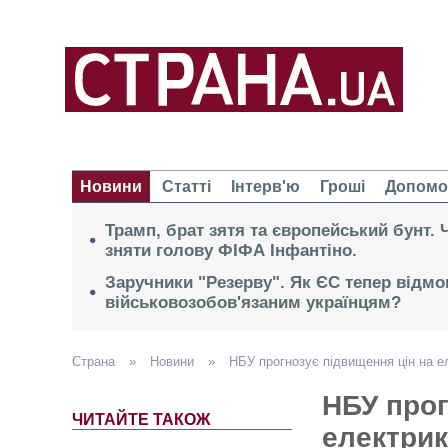
Новини
Статті
Інтерв'ю
Гроші
Допомо
Трамп, брат зятя та європейський бунт.
зняти голову ФІФА Інфантіно.
Заручники "Резерву". Як ЄС тепер відмо
військовозобов'язаним українцям?
Страна
»
Новини
»
НБУ прогнозує підвищення цін на е
НБУ прог
ЧИТАЙТЕ ТАКОЖ
електрик