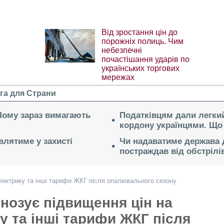
Від зростання цін до
порожніх полиць. Чим
небезпечні
почастішання ударів по
українських торгових
мережах
га для Страни
 Чому зараз вимагають
Податківцям дали легкий
кордону українцями. Що 
влятиме у захисті
Чи надаватиме держава д
постраждав від обстрілі
лектрику та інші тарифи ЖКГ після опалювального сезону
нозує підвищення цін на
у та інші тарифи ЖКГ після