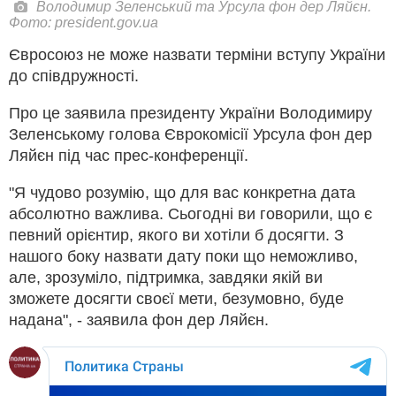
Володимир Зеленський та Урсула фон дер Ляйєн.
Фото: president.gov.ua
Євросоюз не може назвати терміни вступу України
до співдружності.
Про це заявила президенту України Володимиру
Зеленському голова Єврокомісії Урсула фон дер
Ляйєн під час прес-конференції.
"Я чудово розумію, що для вас конкретна дата
абсолютно важлива. Сьогодні ви говорили, що є
певний орієнтир, якого ви хотіли б досягти. З
нашого боку назвати дату поки що неможливо,
але, зрозуміло, підтримка, завдяки якій ви
зможете досягти своєї мети, безумовно, буде
надана", - заявила фон дер Ляйєн.