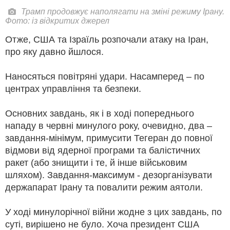
Трамп продовжує наполягати на зміні режиму Ірану.
Фото: із відкритих джерел
Отже, США та Ізраїль розпочали атаку на Іран,
про яку давно йшлося.
Наносяться повітряні удари. Насамперед – по
центрах управління та безпеки.
Основних завдань, як і в ході попереднього
нападу в червні минулого року, очевидно, два –
завдання-мінімум, примусити Тегеран до повної
відмови від ядерної програми та балістичних
ракет (або знищити і те, й інше військовим
шляхом). Завдання-максимум - дезорганізувати
держапарат Ірану та повалити режим аятоли.
У ході минулорічної війни жодне з цих завдань, по
суті, вирішено не було. Хоча президент США