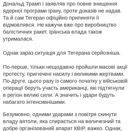
Дональд Трамп і заявляв про повне знищення
ядерної програми Ірану, проте доказів не надав.
Та й сам Тегеран офіційно припиняти її
відмовлявся. Не кажучи вже про виробництво
балістичних ракет. Іранська влада також
утрималася.
Однак зараз ситуація для Тегерана серйозніша.
По-перше, тільки нещодавно пройшли масові акції
протесту, пригнічені насилу і великими жертвами.
По-друге, цього разу із самого початку у військовій
операції беруть участь американці, які підтягнули
в регіон великі сили. А значить і удари будуть
набагато інтенсивнішими.
Безумовно, одними ударами з повітря скинути
владу аятоли, яка спирається на величезний та
добре організований апарат КВІР, важко. Однак,