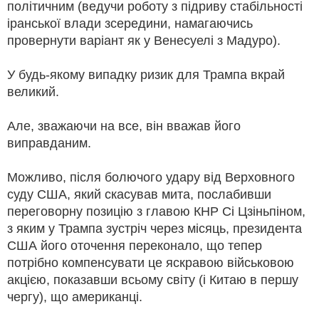
політичним (ведучи роботу з підриву стабільності
іранської влади зсередини, намагаючись
провернути варіант як у Венесуелі з Мадуро).
У будь-якому випадку ризик для Трампа вкрай
великий.
Але, зважаючи на все, він вважав його
виправданим.
Можливо, після болючого удару від Верховного
суду США, який скасував мита, послабивши
переговорну позицію з главою КНР Сі Цзіньпіном,
з яким у Трампа зустріч через місяць, президента
США його оточення переконало, що тепер
потрібно компенсувати це яскравою військовою
акцією, показавши всьому світу (і Китаю в першу
чергу), що американці.