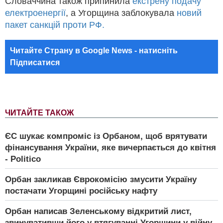
Словаччина також припинила
екстрену подачу
електроенергії
, а Угорщина заблокувала
новий
пакет санкцій проти РФ.
Читайте Страну в Google News - натисніть
Підписатися
ЧИТАЙТЕ ТАКОЖ
ЄС шукає компроміс із Орбаном, щоб врятувати
фінансування України, яке вичерпається до квітня
- Politico
Орбан закликав Єврокомісію змусити Україну
постачати Угорщині російську нафту
Орбан написав Зеленському відкритий лист,
звинувативши його у втягуванні Угорщини у війну