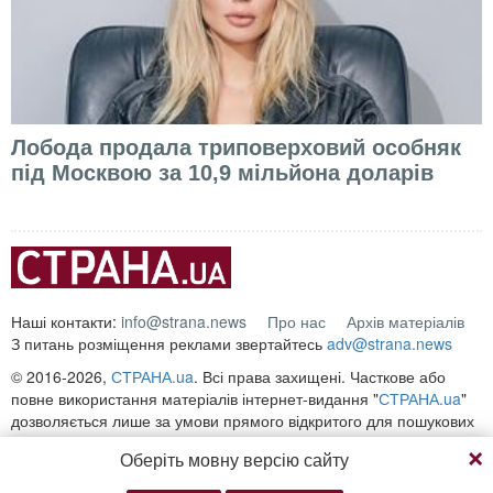
Лобода продала триповерховий особняк
під Москвою за 10,9 мільйона доларів
Наші контакти:
info@strana.news
Про нас
Архів матеріалів
З питань розміщення реклами звертайтесь
adv@strana.news
© 2016-2026,
СТРАНА.ua
. Всі права захищені. Часткове або
повне використання матеріалів інтернет-видання "
СТРАНА.ua
"
дозволяється лише за умови прямого відкритого для пошукових
систем гіперпосилання на безпосередню адресу матеріалу на
Оберіть мовну версію сайту
сайті
strana.ua
Будь-яке копіювання, публікація, передрук чи відтворення