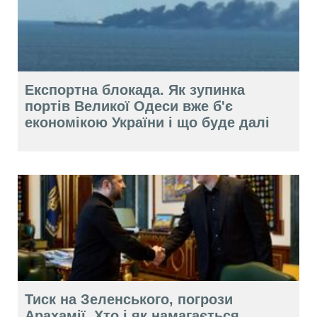
Експортна блокада. Як зупинка
портів Великої Одеси вже б'є
економікою України і що буде далі
Тиск на Зеленського, погрози
Арахамії. Хто і як намагається