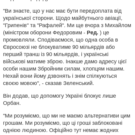
"Ви знаєте, що у нас має бути передоплата від
української сторони. Щодо майбутнього авіації,
"Грипенів" та "Рафалей". Ми ще вчора з Михайлом
(міністром оборони Федоровим -
Ред.
) це
промовляли. Сподіваємося, що одна особа в
Євросоюзі не блокуватиме 90 мільярдів або
перший транш із 90 мільярдів, і українські
військові матиме зброю. Інакше дамо адресу цієї
особи нашим Збройним силам, хлопцям нашим.
Нехай вони йому дзвонять і знім спілкуються
своєю мовою", - сказав Зеленський.
Він додав, що допомогу Україні блокує лише
Орбан.
"Ми розуміємо, що ми не маємо альтернативи цим
грошам. Ми розуміємо, що ці гроші заблоковані
однією людиною. Офіційно тут немає жодних