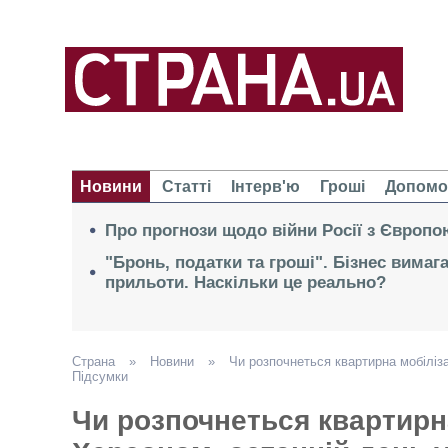
Новини
Статті
Інтерв'ю
Гроші
Допомо
Про прогнози щодо війни Росії з Європо
"Бронь, податки та гроші". Бізнес вимаг
прильоти. Наскільки це реально?
Страна
»
Новини
»
Чи розпочнеться квартирна мобіліз
Підсумки
Чи розпочнеться квартирна