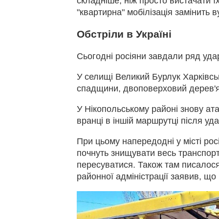
складніше, ніж просто вистачати ї
"квартирна" мобілізація замінить в
Обстріли в Україні
Сьогодні росіяни завдали ряд удар
У селищі Великий Бурлук Харківсько
спадщини, двоповерховий дерев'ян
У Нікопольському районі знову ат
вранці в іншій маршрутці після уд
При цьому напередодні у місті рос
почнуть знищувати весь транспорт 
пересуватися. Також там писалося
районної адміністрації заявив, що