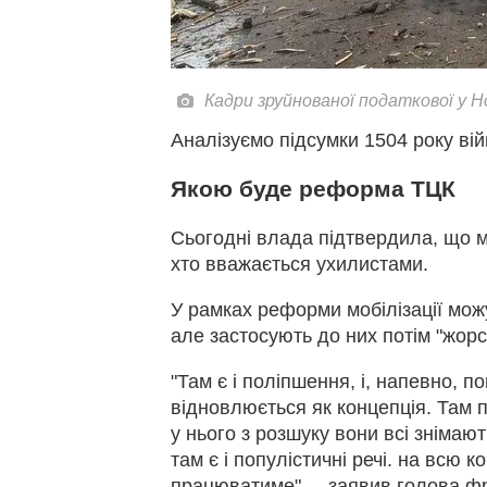
Кадри зруйнованої податкової у 
Аналізуємо підсумки 1504 року війн
Якою буде реформа ТЦК
Сьогодні влада підтвердила, що м
хто вважається ухилистами.
У рамках реформи мобілізації можу
але застосують до них потім "жорс
"Там є і поліпшення, і, напевно, 
відновлюється як концепція. Там 
у нього з розшуку вони всі знімаю
там є і популістичні речі. на всю 
працюватиме", – заявив голова фр