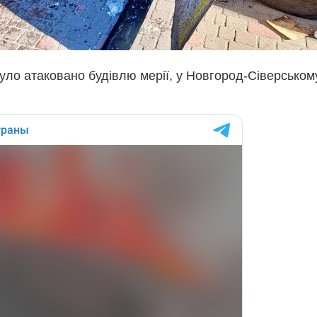
було атаковано будівлю мерії, у Новгород-Сіверськом