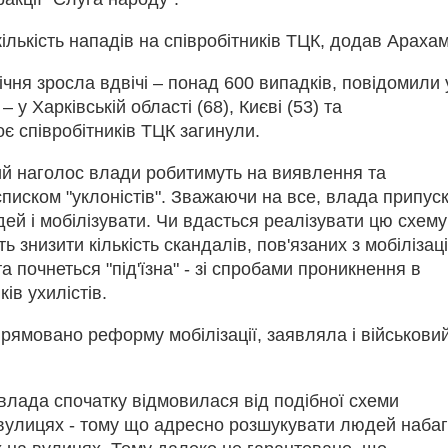
лькість нападів на співробітників ТЦК, додав Арахам
 січня зросла вдвічі – понад 600 випадків, повідомили 
 у Харківській області (68), Києві (53) та
оє співробітників ТЦК загинули.
ний наголос влади робитимуть на виявлення та
писком "уклоністів". Зважаючи на все, влада припуск
ей і мобілізувати. Чи вдасться реалізувати цю схему
ь знизити кількість скандалів, пов'язаних з мобілізац
а почнеться "під'їзна" - зі спробами проникнення в
ів ухилістів.
прямовано реформу мобілізації, заявляла і військови
влада спочатку відмовилася від подібної схеми
а вулицях - тому що адресно розшукувати людей наба