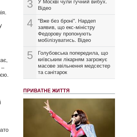
3
У Москві чули гучний вибух.
Відео
ія.
4
"Вже без броні". Нардеп
у
заявив, що екс-міністру
Федорову пропонують
мобілізуватись. Відео
5
Голубовська попередила, що
київським лікарням загрожує
ає,
масове звільнення медсестер
 –
та санітарок
ією.
ПРИВАТНЕ ЖИТТЯ
й
гато