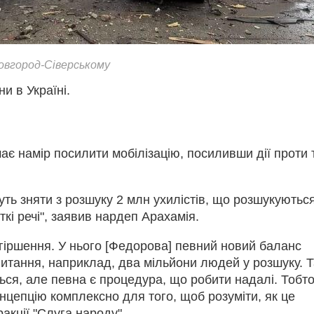
Новгород-Сіверському
и в Україні.
ає намір посилити мобілізацію, посиливши дії проти 
ть зняти з розшуку 2 млн ухилістів, що розшукуються
ткі речі", заявив нардеп Арахамія.
погіршення. У нього [Федорова] певний новий баланс
питання, наприклад, два мільйони людей у розшуку. 
ться, але певна є процедура, що робити надалі. Тобт
концепцію комплексно для того, щоб розуміти, як це
акції "Слуга народу".