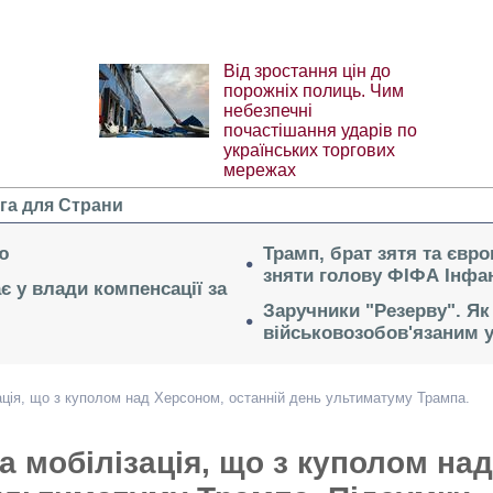
Від зростання цін до
порожніх полиць. Чим
небезпечні
почастішання ударів по
українських торгових
мережах
га для Страни
ю
Трамп, брат зятя та євр
зняти голову ФІФА Інфан
ає у влади компенсації за
Заручники "Резерву". Як
військовозобов'язаним 
ація, що з куполом над Херсоном, останній день ультиматуму Трампа.
 мобілізація, що з куполом над