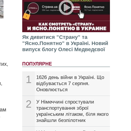
Як дивитися "Страну" та
"Ясно.Понятно" в Україні. Новий
випуск блогу Олесі Медведєвої
тих,
ПОПУЛЯРНЕ
1
1626 день війни в Україні. Що
,
відбувається 7 серпня.
Оновлюється
2
У Німеччині спростували
транспортування зброї
Там
українським літаком, біля якого
о
знайшли безпілотник