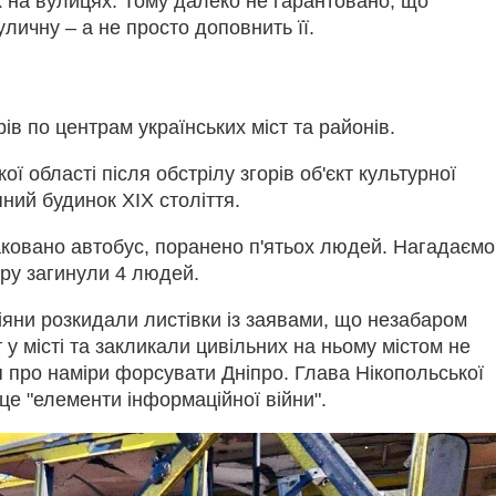
х на вулицях. Тому далеко не гарантовано, що
уличну – а не просто доповнить її.
ів по центрам українських міст та районів.
ї області після обстрілу згорів об'єкт культурної
ий будинок ХІХ століття.
аковано автобус, поранено п'ятьох людей. Нагадаємо
ару загинули 4 людей.
іяни розкидали листівки із заявами, що незабаром
у місті та закликали цивільних на ньому містом не
 про наміри форсувати Дніпро. Глава Нікопольської
 це "елементи інформаційної війни".