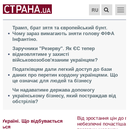
RU
Трамп, брат зятя та європейський бунт.
Чому зараз вимагають зняти голову ФІФА
Інфантіно.
Заручники "Резерву". Як ЄС тепер
відмовлятиме у захисті
військовозобов'язаним українцям?
Податківцям дали легкий доступ до бази
даних про перетин кордону українцями. Що
це означає для людей та бізнесу
Чи надаватиме держава допомогу
українському бізнесу, який постраждав від
обстрілів?
Від зростання цін до порожніх полиць. Чим
небезпечні почастішання ударів по українських