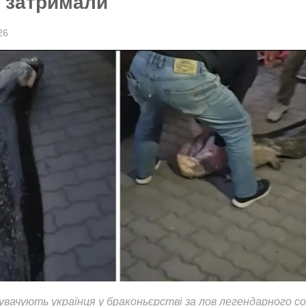
а затримали
26
увачують українця у браконьєрстві за лов легендарного со