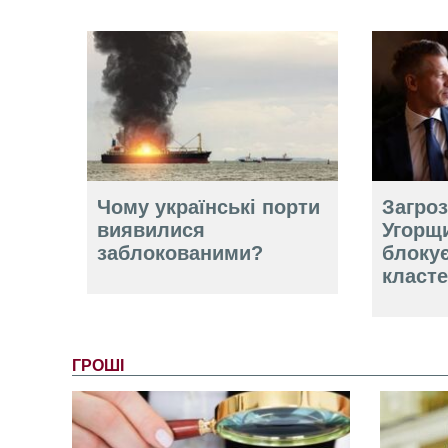
Чому українські порти
Загро
виявилися
Угорщ
заблокованими?
блокує
класте
ГРОШІ