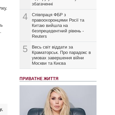
збагаченні
лку.
4
Співпраця ФБР з
правоохоронцями Росії та
ть
Китаю вийшла на
безпрецедентний рівень -
.
Reuters
5
Весь світ віддати за
Краматорськ. Про парадокс в
умовах завершення війни
Москви та Києва
ПРИВАТНЕ ЖИТТЯ
у,