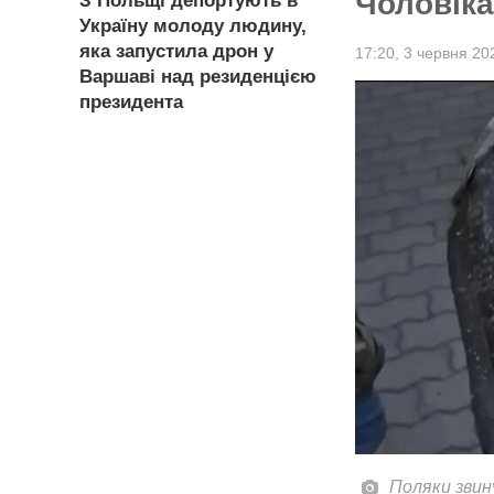
Чоловік
З Польщі депортують в
Україну молоду людину,
яка запустила дрон у
17:20,
3 червня 20
Варшаві над резиденцією
президента
Поляки звин