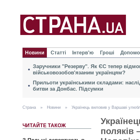
Новини
Статті
Інтерв'ю
Гроші
Допомо
Заручники "Резерву". Як ЄС тепер відмо
військовозобов'язаним українцям?
Прильоти українськими складами: наслі
битви за Донбас. Підсумки
Страна
»
Новини
»
Українець виловив у Варшаві улюбл
Українец
ЧИТАЙТЕ ТАКОЖ
поляків 