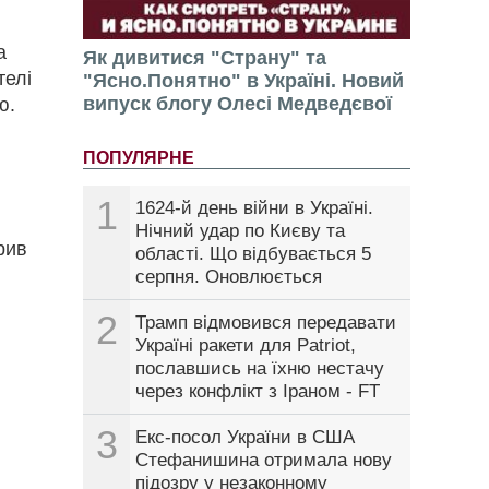
а
Як дивитися "Страну" та
телі
"Ясно.Понятно" в Україні. Новий
випуск блогу Олесі Медведєвої
ю.
ПОПУЛЯРНЕ
1
1624-й день війни в Україні.
Нічний удар по Києву та
рив
області. Що відбувається 5
серпня. Оновлюється
2
Трамп відмовився передавати
Україні ракети для Patriot,
пославшись на їхню нестачу
через конфлікт з Іраном - FT
3
Екс-посол України в США
Стефанишина отримала нову
підозру у незаконному