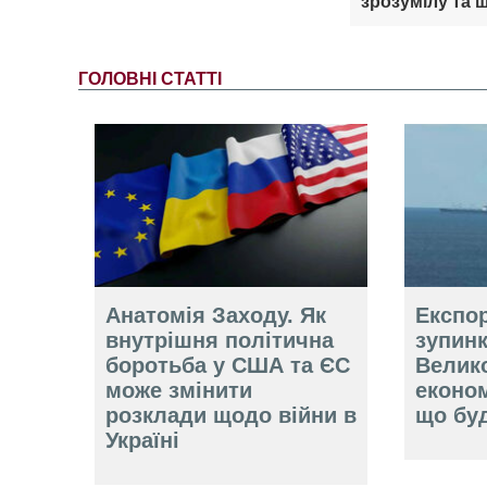
зрозумілу та ш
ГОЛОВНІ СТАТТІ
Анатомія Заходу. Як
Експор
внутрішня політична
зупинк
боротьба у США та ЄС
Велико
може змінити
економ
розклади щодо війни в
що буд
Україні