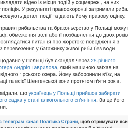
кладати відео із місця подій у соцмережі, на них
 поліція. У результаті правоохоронці затримали риба
з'ясовують деталі події та дають йому правову оцінку.
правил рибальства та браконьєрство у Польщі можу
ф, обмеження волі або її позбавлення до двох років
озглядатися питання про жорстоке поводження з
з перевезення у багажнику живої риби без води.
щодавно у Польщі був скандал через
25-річного
логера Андрія Гаврилова
, який машиною заїхав на
відного гірського озера. Йому заборонили в'їзд на
щі та всієї Шенгенської зони протягом п'яти років.
овідали, що
українець у Польщі прийшов забирати
ого садка у стані алкогольного сп'яніння
. За це його
ни.
а телеграм-канал Політика Страни
, щоб отримувати ясн