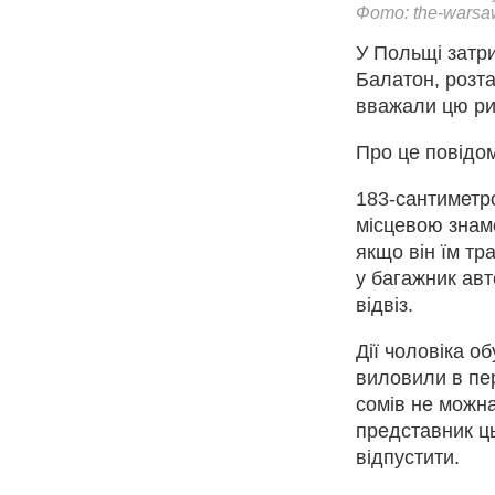
Фото: the-warsa
У Польщі затри
Балатон, розта
вважали цю ри
Про це повідом
183-сантиметро
місцевою знам
якщо він їм тр
у багажник ав
відвіз.
Дії чоловіка о
виловили в пер
сомів не можна
представник ць
відпустити.