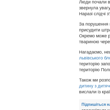
Люди почали ви
звернула увагу
Наразі слідчі 
За порушення 
присудити штра
Окремо може р
твариною чере
Нагадаємо, не
львівського б
територію запо
територію Поль
Також ми розп
дитину з дитяч
вислали із краї
Підпишіться н