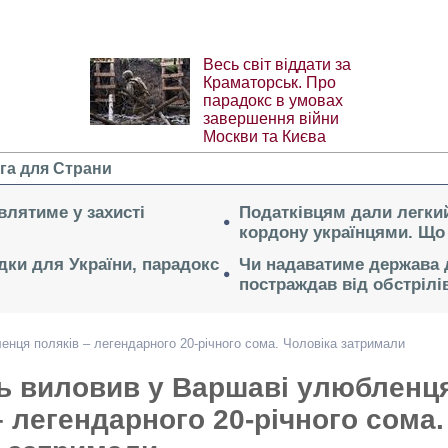
Весь світ віддати за
Краматорськ. Про
парадокс в умовах
завершення війни
Москви та Києва
га для Страни
влятиме у захисті
Податківцям дали легкий
кордону українцями. Що 
дки для України, парадокс
Чи надаватиме держава д
постраждав від обстрілі
енця поляків – легендарного 20-річного сома. Чоловіка затримали
ь виловив у Варшаві улюбленц
– легендарного 20-річного сома.