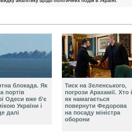
видку аналітику щодо політичних подій в Україні.
тна блокада. Як
Тиск на Зеленського,
а портів
погрози Арахамії. Хто 
ї Одеси вже б'є
як намагається
ікою України і
повернути Федорова
е далі
на посаду міністра
оборони