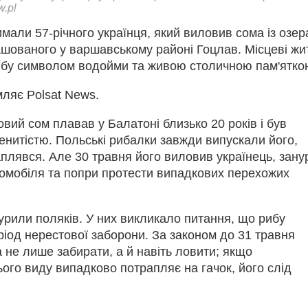
w.pl
мали 57-річного українця, який виловив сома із озер
шованого у варшавському районі Гоцлав. Місцеві жи
бу символом водойми та живою столичною пам'ятко
ляє Polsat News.
вий сом плавав у Балатоні близько 20 років і був
енитістю. Польські рибалки завжди випускали його,
аплявся. Але 30 травня його виловив українець, зану
томобіля та попри протести випадкових перехожих
бурили поляків. У них викликало питання, що рибу
іод нерестової заборони. За законом до 31 травня
 не лише забирати, а й навіть ловити; якщо
ого виду випадково потрапляє на гачок, його слід