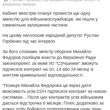
відкритих джерел
Кабінет міністрів планує провести ще одну
амністію для військовослужбовців, які пішли у
самовільне залишення частини.
На цьому наголосив народний депутат Руслан
Горбенко під час інтерв'ю.
За його словами, міністр оборони Михайло
Федоров пообіцяв внести до Верховної Ради
законопроект, за яким Усі "СЗЧшники" зможуть
підписати контракт на 10, 14 або 24 місяці зі
зняттям кримінальної відповідальності.
"Позиція Михайла Федорова це якраз дати
можливість усім СОЧ підписати контракт за новою
системою... Після цих контрактів усім військовим
дається відстрочка 6 місяців. Плюс додатково за
кожну добу бойового розпорядження один день