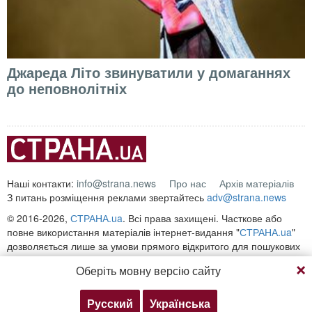
Джареда Літо звинуватили у домаганнях
до неповнолітніх
Наші контакти:
info@strana.news
Про нас
Архів матеріалів
З питань розміщення реклами звертайтесь
adv@strana.news
© 2016-2026,
СТРАНА.ua
. Всі права захищені. Часткове або
повне використання матеріалів інтернет-видання "
СТРАНА.ua
"
дозволяється лише за умови прямого відкритого для пошукових
систем гіперпосилання на безпосередню адресу матеріалу на
Оберіть мовну версію сайту
сайті
strana.ua
Будь-яке копіювання, публікація, передрук чи відтворення
інформації, що містить посилання на «Інтерфакс-Україна»,
Русский
Українська