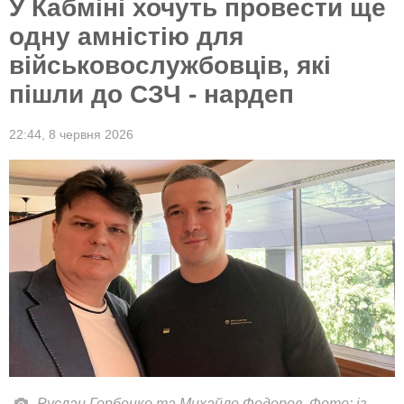
У Кабміні хочуть провести ще
одну амністію для
військовослужбовців, які
пішли до СЗЧ - нардеп
22:44,
8 червня 2026
Руслан Горбенко та Михайло Федоров. Фото: із