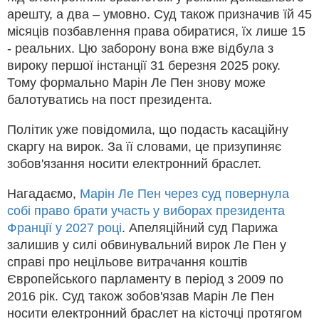
арешту, а два – умовно. Суд також призначив їй 45
місяців позбавлення права обиратися, їх лише 15
- реальних. Цю заборону вона вже відбула з
вироку першої інстанції 31 березня 2025 року.
Тому формально Марін Ле Пен знову може
балотуватись на пост президента.
Політик уже повідомила, що подасть касаційну
скаргу на вирок. За її словами, це призупиняє
зобов'язання носити електронний браслет.
Нагадаємо,
Марін Ле Пен через суд повернула
собі право брати участь у виборах президента
Франції у 2027 році
. Апеляційний суд Парижа
залишив у силі обвинувальний вирок Ле Пен у
справі про нецільове витрачання коштів
Європейського парламенту в період з 2009 по
2016 рік. Суд також зобов'язав Марін Ле Пен
носити електронний браслет на кісточці протягом