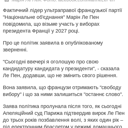
Фактичний лідер ультраправої французької партії
"Національне об'єднання" Марін Ле Пен
повідомила, що візьме участь у виборах
президента Франції у 2027 році.
Про це політик заявила в опублікованому
зверненні.
"Сьогодні ввечері я оголошую про свою
кандидатуру кандидата у президенти", - сказала
Ле Пен, додавши, що не змінить свого рішення.
Вона заявила, що французи отримають "свободу
вибору" і що за ними залишиться "останнє слово".
Заява політика пролунала після того, як сьогодні
Апеляційний суд Парижа підтвердив вирок Ле Пен
до трьох років позбавлення волі, з яких один рік –
під електронним браслетом у режимі домашнього