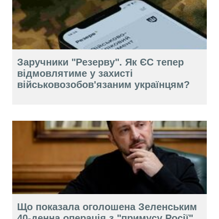
Заручники "Резерву". Як ЄС тепер
відмовлятиме у захисті
військовозобов'язаним українцям?
Що показала оголошена Зеленським
40-денна операція з "примусу Росії"