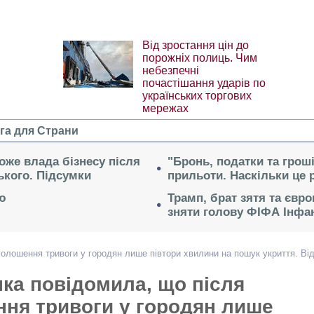
Від зростання цін до
порожніх полиць. Чим
небезпечні
почастішання ударів по
українських торгових
мережах
га для Страни
може влада бізнесу після
"Бронь, податки та гроші
ького. Підсумки
прильоти. Наскільки це 
ю
Трамп, брат зятя та євр
зняти голову ФІФА Інфан
голошення тривоги у городян лише півтори хвилини на пошук укриття. Ві
нка повідомила, що після
ня тривоги у городян лише