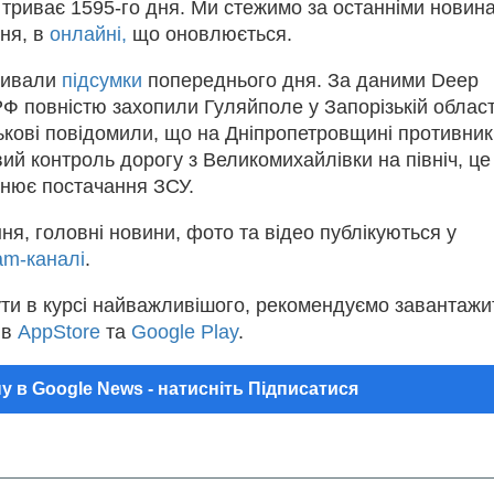
і триває 1595-го дня. Ми стежимо за останніми новин
пня, в
онлайні,
що оновлюється.
бивали
підсумки
попереднього дня. За даними Deep
 РФ повністю захопили Гуляйполе у Запорізькій област
ськові повідомили, що на Дніпропетровщині противник
вий контроль дорогу з Великомихайлівки на північ, це
днює постачання ЗСУ.
ня, головні новини, фото та відео публікуються у
am-каналі
.
ти в курсі найважливішого, рекомендуємо завантажи
 в
AppStore
та
Google Play
.
у в Google News - натисніть Підписатися