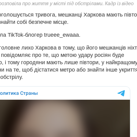
розповіла про життя у місті під обстрілами. Кадр із відео
 оголошується тривога, мешканці Харкова мають півт
найти собі безпечне місце.
ла TikTok-блогер trueee_ewaaa.
 головне лихо Харкова в тому, що його мешканців ніх
 повідомляє про те, що метою удару росіян буде
, і тому городяни мають лише півтори, у найкращом
ни на те, щоб дістатися метро або знайти інше укритт
обстрілу.