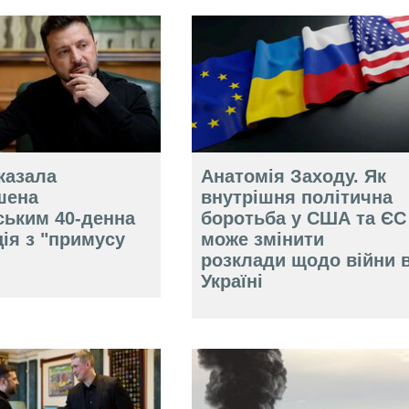
казала
Анатомія Заходу. Як
шена
внутрішня політична
ським 40-денна
боротьба у США та ЄС
ія з "примусу
може змінити
розклади щодо війни 
Україні