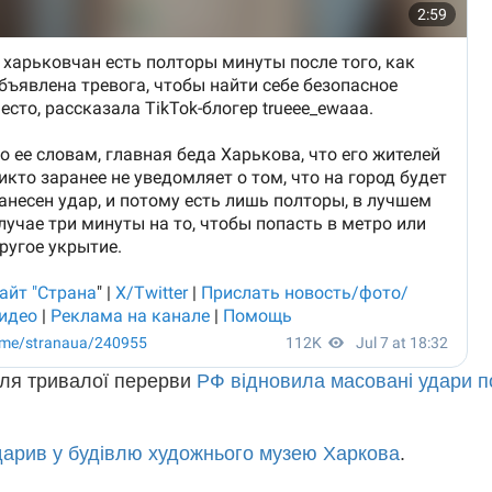
сля тривалої перерви
РФ відновила масовані удари п
дарив у будівлю художнього музею Харкова
.