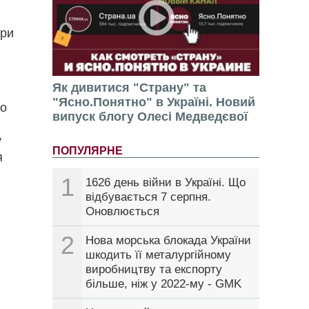
ори
Як дивитися "Страну" та
"Ясно.Понятно" в Україні. Новий
то
випуск блогу Олесі Медведєвої
у
ПОПУЛЯРНЕ
я
1
1626 день війни в Україні. Що
відбувається 7 серпня.
Оновлюється
2
Нова морська блокада України
шкодить її металургійному
виробництву та експорту
більше, ніж у 2022-му - GMK