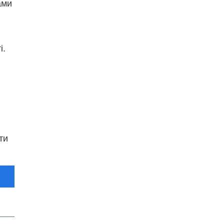
ами
і.
ти