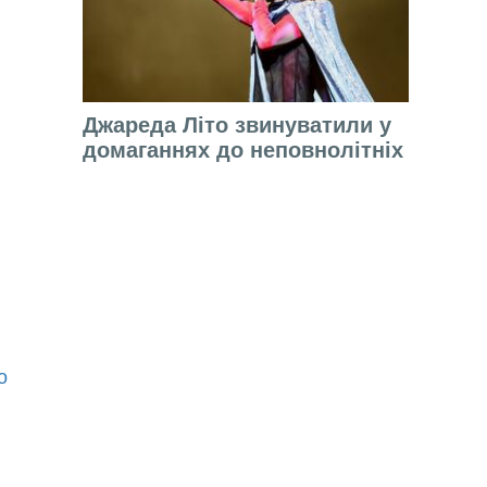
Джареда Літо звинуватили у
домаганнях до неповнолітніх
о