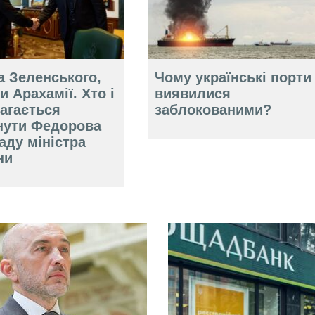
а Зеленського,
Чому українські порти
и Арахамії. Хто і
виявилися
агається
заблокованими?
нути Федорова
аду міністра
ни