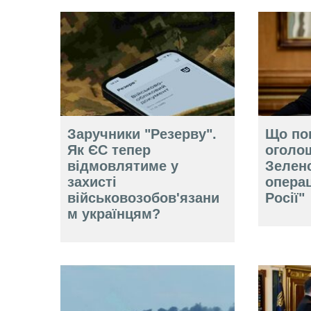
Заручники "Резерву".
Що по
Як ЄС тепер
оголо
відмовлятиме у
Зелен
захисті
операц
військовозобов'язани
Росії"
м українцям?