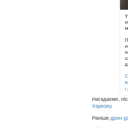
Нагадаємо, пі
Харкову
.
Раніше
дрон у