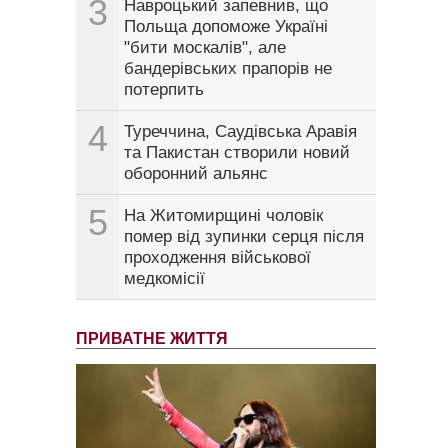
3
Навроцький запевнив, що
Польща допоможе Україні
"бити москалів", але
бандерівських прапорів не
потерпить
4
Туреччина, Саудівська Аравія
та Пакистан створили новий
оборонний альянс
5
На Житомирщині чоловік
помер від зупинки серця після
проходження військової
медкомісії
ПРИВАТНЕ ЖИТТЯ