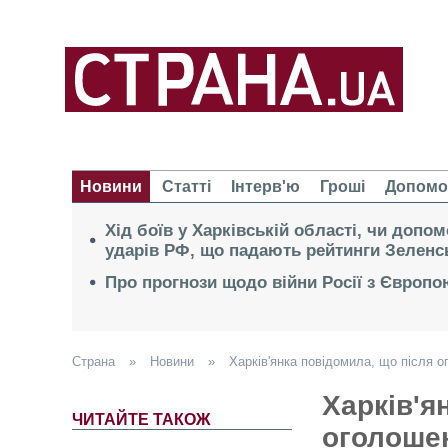
Новини
Статті
Інтерв'ю
Гроші
Допомо
Хід боїв у Харківській області, чи допо
ударів РФ, що падають рейтинги Зеленс
Про прогнози щодо війни Росії з Європо
Страна
»
Новини
»
Харків'янка повідомила, що після о
Харків'я
ЧИТАЙТЕ ТАКОЖ
оголошен