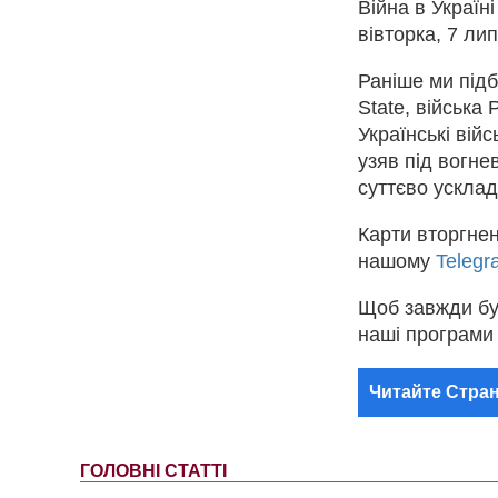
Війна в Україн
вівторка, 7 ли
Раніше ми під
State, війська
Українські вій
узяв під вогне
суттєво ускла
Карти вторгнен
нашому
Telegr
Щоб завжди бу
наші програми
Читайте Стран
ГОЛОВНІ СТАТТІ