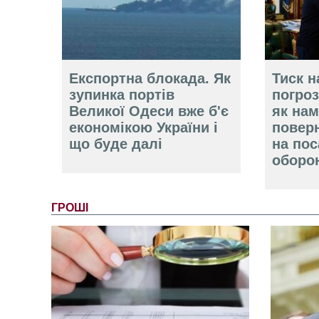
Експортна блокада. Як
Тиск н
зупинка портів
погроз
Великої Одеси вже б'є
як нам
економікою України і
повер
що буде далі
на пос
оборо
ГРОШІ