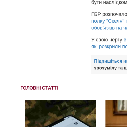
бути наслідком
ГБР розпочало
полку "Скеля" 
обов'язків на 
У свою чергу
в
які розкрили 
Підпишіться н
зрозумілу та ш
ГОЛОВНІ СТАТТІ