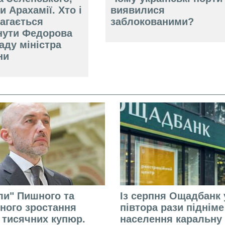
и Арахамії. Хто і
виявилися
агається
заблокованими?
нути Федорова
аду міністра
ни
али" Пишного та
Із серпня Ощадбанк 
ного зростання
півтора рази піднім
 тисячних купюр.
населення каральну