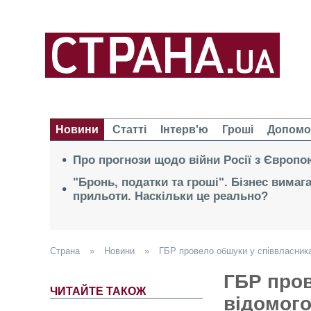
Новини
Статті
Інтерв'ю
Гроші
Допомо
Про прогнози щодо війни Росії з Європо
"Бронь, податки та гроші". Бізнес вимаг
прильоти. Наскільки це реально?
Страна
»
Новини
»
ГБР провело обшуки у співвласника
ГБР пров
ЧИТАЙТЕ ТАКОЖ
відомого