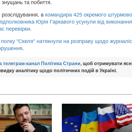
 знущань та побиття.
 розслідування, а
командира 425 окремого штурмово
підполковника Юрія Гаркавого усунули від виконання
час перевірки
.
 полку "Скеля" натякнули на розправу щодо журналіс
порушення
.
а телеграм-канал Політика Страни
, щоб отримувати ясн
видку аналітику щодо політичних подій в Україні.