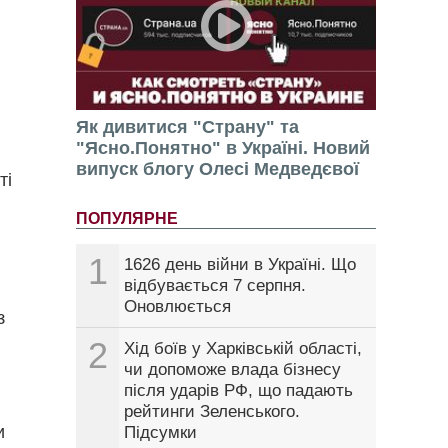
Як дивитися "Страну" та
"Ясно.Понятно" в Україні. Новий
випуск блогу Олесі Медведєвої
ті
ПОПУЛЯРНЕ
1
1626 день війни в Україні. Що
відбувається 7 серпня.
Оновлюється
з
2
Хід боїв у Харківській області,
чи допоможе влада бізнесу
після ударів РФ, що падають
рейтинги Зеленського.
и
Підсумки