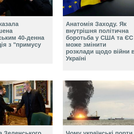
казала
Анатомія Заходу. Як
шена
внутрішня політична
ським 40-денна
боротьба у США та ЄС
ія з "примусу
може змінити
розклади щодо війни 
Україні
а Зеленського,
Чому українські порти