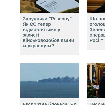
Заручники "Резерву".
Що по
Як ЄС тепер
оголо
відмовлятиме у
Зелен
захисті
операц
військовозобов'язани
Росії"
м українцям?
Експортна блокада. Як
Тиск н