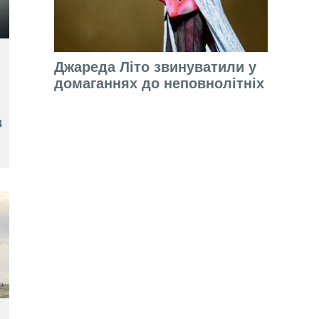
Джареда Літо звинуватили у
домаганнях до неповнолітніх
в