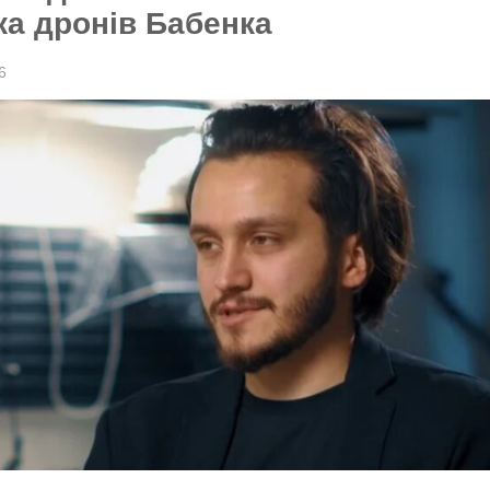
а дронів Бабенка
6