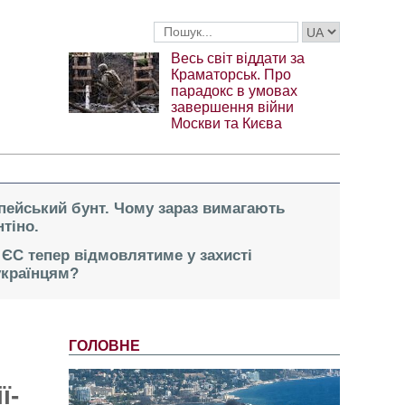
Весь світ віддати за
Краматорськ. Про
парадокс в умовах
завершення війни
Москви та Києва
опейський бунт. Чому зараз вимагають
тіно.
 ЄС тепер відмовлятиме у захисті
українцям?
ГОЛОВНЕ
ї-