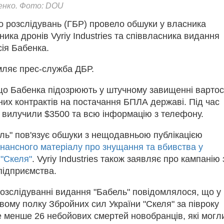
енко. Фото: DOU
 розслідувань (ГБР) провело обшуки у власника
ника дронів Vyriy Industries та співвласника видання
ія Бабенка.
мляє прес-служба ДБР.
що Бабенка підозрюють у штучному завищенні вартос
их контрактів на постачання БПЛА державі. Під час
о вилучили $3500 та всю інформацію з телефону.
ль" пов'язує обшуки з нещодавньою публікацією
нансного матеріалу про знущання та вбивства у
 "Скеля"
. Vyriy Industries також заявляє про кампанію 
підприємства.
розслідуванні видання "Бабель" повідомлялося, що у
ому полку Збройних сил України "Скеля" за півроку
е менше 26 небойових смертей новобранців, які могл