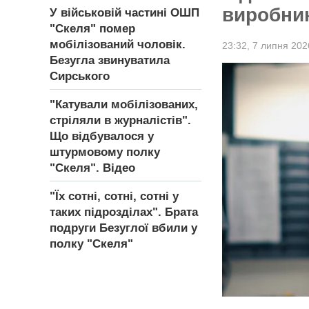
виробник
У військовій частині ОШП
"Скеля" помер
мобілізований чоловік.
23:32,
7 липня 202
Безугла звинуватила
Сирського
"Катували мобілізованих,
стріляли в журналістів".
Що відбувалося у
штурмовому полку
"Скеля". Відео
"Їх сотні, сотні, сотні у
таких підрозділах". Брата
подруги Безуглої вбили у
полку "Скеля"