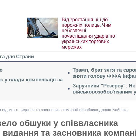
Від зростання цін до
порожніх полиць. Чим
небезпечні
почастішання ударів по
українських торгових
мережах
га для Страни
ю
Трамп, брат зятя та євр
зняти голову ФІФА Інфан
ає у влади компенсації за
Заручники "Резерву". Як
військовозобов'язаним 
 відомого видання та засновника компанії-виробника дронів Бабенка
ело обшуки у співвласника
 видання та засновника компані