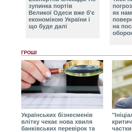
зупинка портів
погроз
Великої Одеси вже б'є
як нам
економікою України і
повер
що буде далі
на пос
оборо
ГРОШІ
Українських бізнесменів
"Ініці
влітку чекає нова хвиля
критич
банківських перевірок та
частки