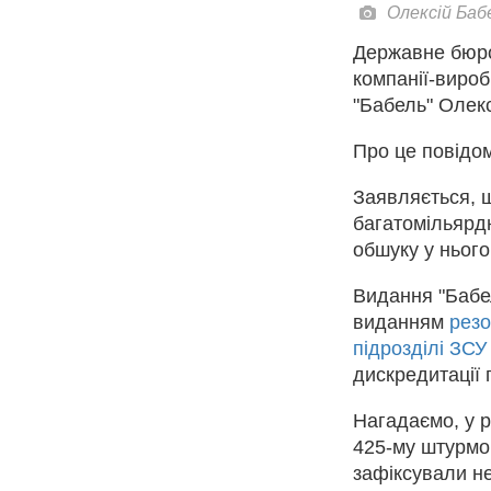
Олексій Баб
Державне бюро
компанії-вироб
"Бабель" Олекс
Про це повідо
Заявляється, 
багатомільярдн
обшуку у ньог
Видання "Бабе
виданням
резо
підрозділі ЗСУ
дискредитації 
Нагадаємо, у 
425-му штурмов
зафіксували н