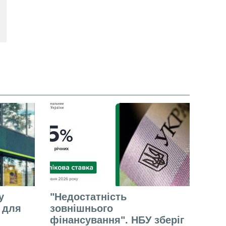
у
"Недостатність
е для
зовнішнього
фінансування". НБУ зберіг