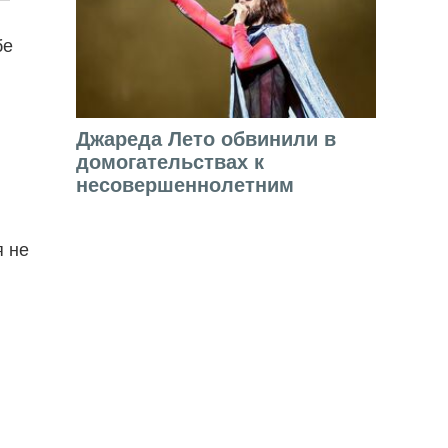
бе
Джареда Лето обвинили в
домогательствах к
несовершеннолетним
я не