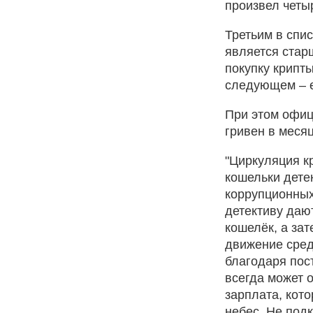
произвел четы
Третьим в спи
является стар
покупку крипты
следующем – е
При этом офиц
гривен в месяц
"Циркуляция к
кошельки дете
коррупционных
детективу даю
кошелёк, а зат
движение сред
благодаря пос
всегда может 
зарплата, кото
небес. Не под