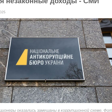
уя незаконные доходы - СМИ
025
ионеры оказались замешаны в коррупционной схеме. Фот