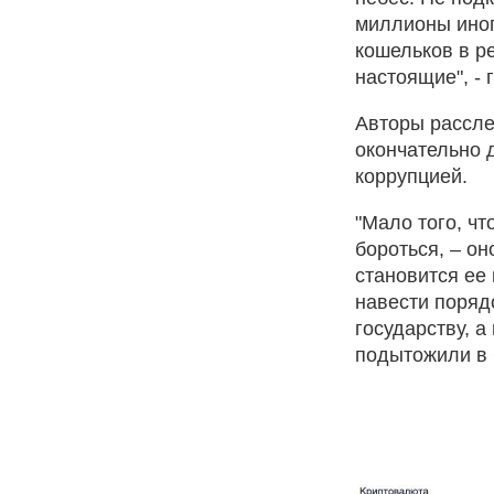
миллионы иног
кошельков в р
настоящие", - 
Авторы рассле
окончательно 
коррупцией.
"Мало того, чт
бороться, – он
становится ее
навести порядо
государству, а
подытожили в