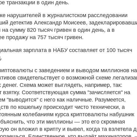
ре транзакции в один день.
ске нарушителей в журналистском расследовании
ший детектив Александр Моисеев, задекларировавш
 на сумму 820 тысяч гривен в один день, а в
е продажу на 757 тысяч гривен.
иальная зарплата в НАБУ составляет от 100 тысяч
.
риптовалюты с заведением и выводом миллионов на
ктивов свидетельствует о возможной схеме легализа
 денег. Схема может выглядеть, например, так:
т взятку. Соответствующая сумма "зачисляется" на
ем "выводится" с него как наличные. Разумеется,
ств по кошельку происходит чисто технически, а
тоянным колебаниям курса криптовалюты набушник
объяснить, что эти миллионы — это его скромная
рую он вложил в крипту и вывел, когда та взлетела 
копаешься. Единственное, что выдаёт махинаторов,