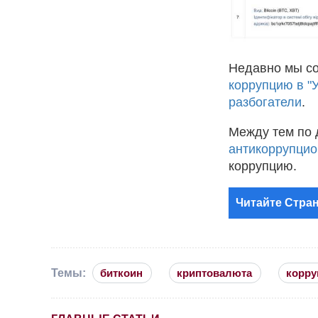
Недавно мы с
коррупцию в "У
разбогатели
.
Между тем по
антикоррупцио
коррупцию.
Читайте Стран
Темы:
биткоин
криптовалюта
корру