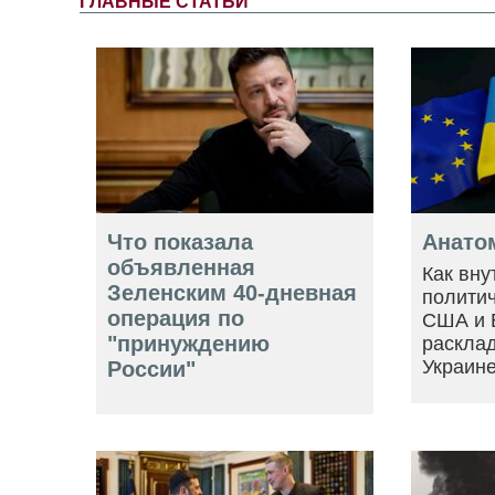
ГЛАВНЫЕ СТАТЬИ
Что показала
Анато
объявленная
Как вну
Зеленским 40-дневная
политич
операция по
США и 
"принуждению
расклад
Украин
России"