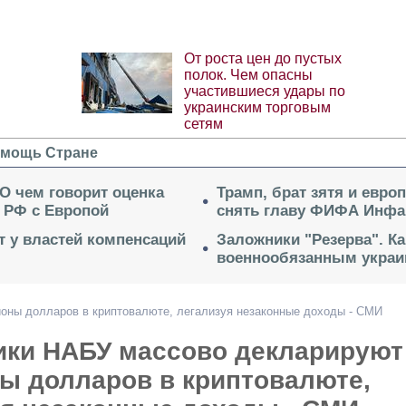
От роста цен до пустых
полок. Чем опасны
участившиеся удары по
украинским торговым
сетям
мощь Стране
 О чем говорит оценка
Трамп, брат зятя и евро
 РФ с Европой
снять главу ФИФА Инфа
ет у властей компенсаций
Заложники "Резерва". Ка
военнообязанным укра
ны долларов в криптовалюте, легализуя незаконные доходы - СМИ
ики НАБУ массово декларируют
ы долларов в криптовалюте,