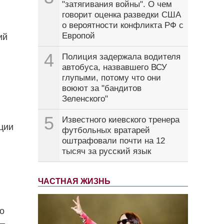
"затягивания войны". О чем
говорит оценка разведки США
о вероятности конфликта РФ с
Европой
ий
4
Полиция задержала водителя
автобуса, назвавшего ВСУ
глупыми, потому что они
воюют за "бандитов
Зеленского"
5
Известного киевского тренера
ции
футбольных вратарей
оштрафовали почти на 12
тысяч за русский язык
ЧАСТНАЯ ЖИЗНЬ
до
 —