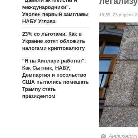
легализ
"Давили активисты и
международники".
Уволен первый замглавы
18:35,
23 апреля 2
НАБУ Углава
23% со льготами. Как в
Украине хотят обложить
налогами криптовалюту
"Я на Хиллари работал".
Как Сытник, НАБУ,
Демпартия и посольство
США пытались помешать
Трампу стать
президентом
Антикоррупц