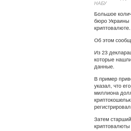
НАБУ
Большое колич
бюро Украины
криптовалюте.
Об этом сообщ
Из 23 деклара
которые нашли
данные.
В пример прив
указал, что ег
миллиона долл
криптокошельк
регистрировалс
Затем старший
криптовалюты н