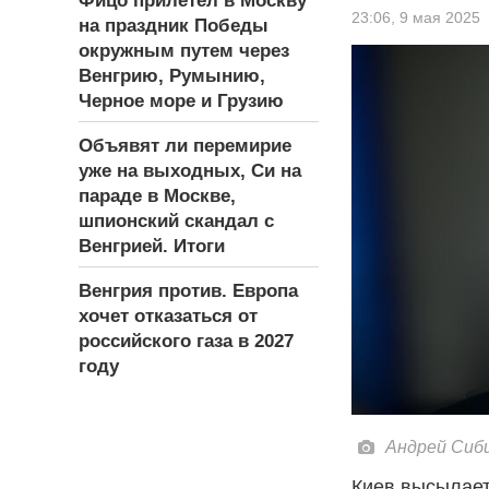
Фицо прилетел в Москву
23:06,
9 мая 2025
на праздник Победы
окружным путем через
Венгрию, Румынию,
Черное море и Грузию
Объявят ли перемирие
уже на выходных, Си на
параде в Москве,
шпионский скандал с
Венгрией. Итоги
Венгрия против. Европа
хочет отказаться от
российского газа в 2027
году
Андрей Сиби
Киев высылает