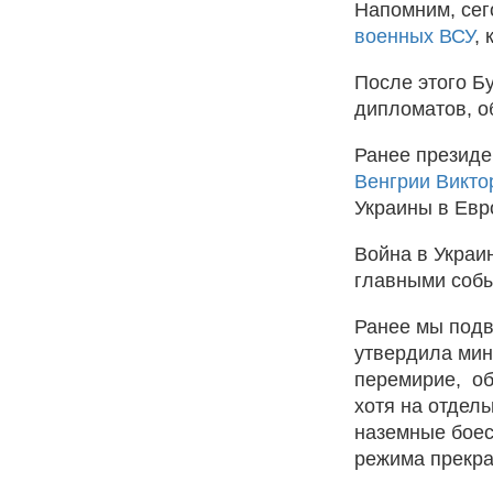
Напомним, се
военных ВСУ
,
После этого Б
дипломатов, о
Ранее презид
Венгрии Викто
Украины в Евр
Война в Украи
главными собы
Ранее мы под
утвердила мин
перемирие, об
хотя на отдел
наземные боес
режима прекра