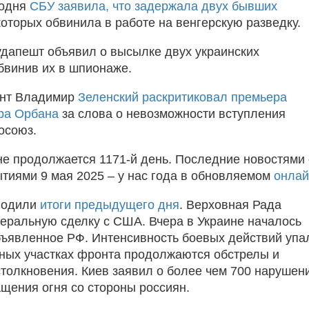
годня
СБУ заявила, что задержала двух бывших
 которых обвинила в работе на венгерскую разведку.
удапешт объявил о высылке двух украинских
бвинив их в шпионаже.
ент Владимир
Зеленский раскритиковал премьера
ра Орбана
за слова о невозможности вступления
осоюз.
не продолжается 1171-й день. Последние новостями 
тиями 9 мая 2025 – у нас года в обновляемом
онлай
водили
итоги предыдущего дня
. Верховная Рада
еральную сделку с США. Вчера в Украине началось
ъявленное РФ. Интенсивность боевых действий упа
ьных участках фронта продолжаются обстрелы и
толкновения. Киев заявил о более чем 700 нарушен
щения огня со стороны россиян.