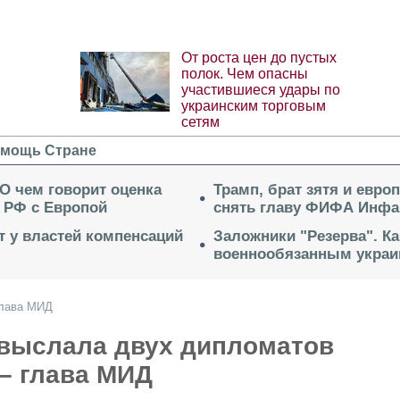
От роста цен до пустых
полок. Чем опасны
участившиеся удары по
украинским торговым
сетям
мощь Стране
 О чем говорит оценка
Трамп, брат зятя и евро
 РФ с Европой
снять главу ФИФА Инфа
ет у властей компенсаций
Заложники "Резерва". Ка
военнообязанным укра
глава МИД
 выслала двух дипломатов
– глава МИД