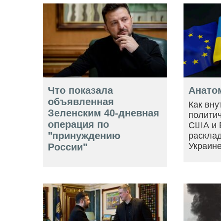
Что показала
Анато
объявленная
Как вну
Зеленским 40-дневная
политич
операция по
США и 
"принуждению
расклад
Украин
России"