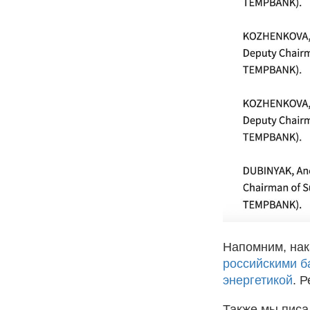
Напомним, на
российскими б
энергетикой
. Р
Также мы писа