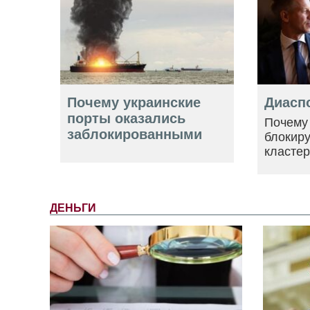
Почему украинские
Диасп
порты оказались
Почему
заблокированными
блокир
класте
ДЕНЬГИ