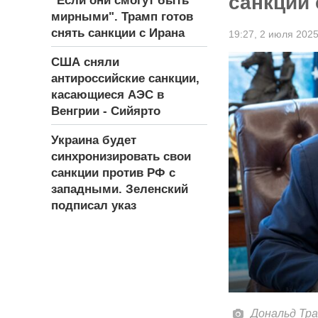
санкции 
"Если они смогут быть
мирными". Трамп готов
снять санкции с Ирана
19:27,
2 июля 202
США сняли
антироссийские санкции,
касающиеся АЭС в
Венгрии - Сийярто
Украина будет
синхронизировать свои
санкции против РФ с
западными. Зеленский
подписал указ
Дональд Тра