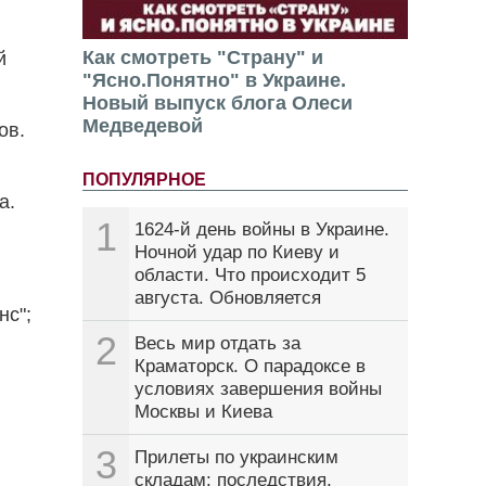
Как смотреть "Страну" и
й
"Ясно.Понятно" в Украине.
Новый выпуск блога Олеси
Медведевой
ов.
ПОПУЛЯРНОЕ
а.
1
1624-й день войны в Украине.
Ночной удар по Киеву и
области. Что происходит 5
августа. Обновляется
с";
2
Весь мир отдать за
Краматорск. О парадоксе в
условиях завершения войны
Москвы и Киева
3
Прилеты по украинским
складам: последствия,