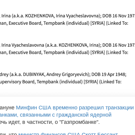
кануне
Минфин США временно разрешил транзакции
анками, связанными с гражданской ядерной
ечь идет, в частности, о "Газпромбанке".
ли, что
министр финансов США Скотт Бессант