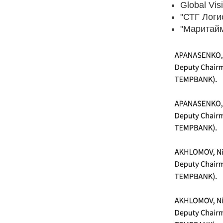
Global Vis
"СТГ Логис
"Маритайм