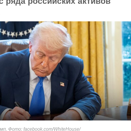
с ряда российских активов
5
мп. Фото: facebook.com/WhiteHouse/