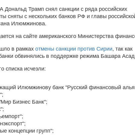
 Дональд Трамп снял санкции с ряда российских
еты сняты с нескольких банков РФ и главы российско
сана Илюмжинова.
ается на сайте американского Министерства финанс
ошло в рамках
отмены санкции против Сирии
, так как
анки обвинялись в поддержке режима Башара Асад
о списка исчезли:
жащий Илюмжинову банк "Русский финансовый альян
";
"Мир Бизнес Банк";
";
ьемпорт";
нэкспорт";
ые концепции групп";