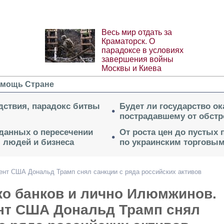
Весь мир отдать за
Краматорск. О
парадоксе в условиях
завершения войны
Москвы и Киева
мощь Стране
дствия, парадокс битвы
Будет ли государство о
пострадавшему от обстр
 данных о пересечении
От роста цен до пустых
я людей и бизнеса
по украинским торговым
ент США Дональд Трамп снял санкции с ряда российских активов
ко банков и лично Илюмжинов.
нт США Дональд Трамп снял