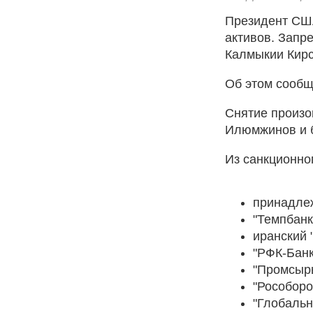
Президент США
активов. Запр
Калмыкии Кир
Об этом сообщ
Снятие произ
Илюмжинов и б
Из санкционног
принадле
"Темпбанк
иранский 
"РФК-Банк
"Промсыр
"Рособоро
"Глобальн