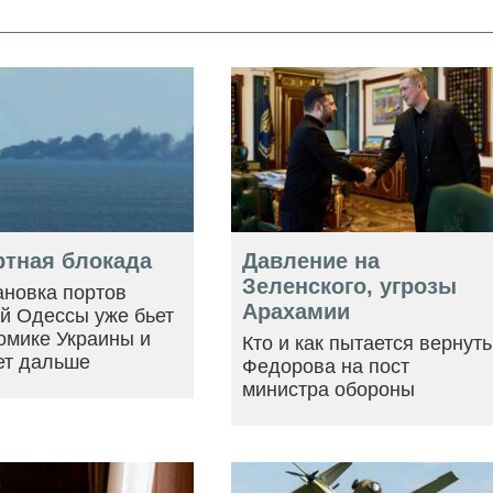
ртная блокада
Давление на
Зеленского, угрозы
ановка портов
Арахамии
й Одессы уже бьет
омике Украины и
Кто и как пытается вернуть
ет дальше
Федорова на пост
министра обороны