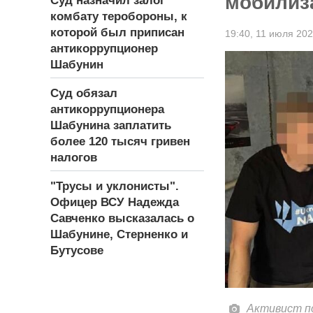
мобилиз
Суд назначил залог
комбату теробороны, к
которой был приписан
19:40,
11 июля 20
антикоррупционер
Шабунин
Суд обязал
антикоррупционера
Шабунина заплатить
более 120 тысяч гривен
налогов
"Трусы и уклонисты".
Офицер ВСУ Надежда
Савченко высказалась о
Шабунине, Стерненко и
Бутусове
Активист по