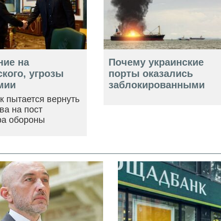
ние на
Почему украинские
кого, угрозы
порты оказались
мии
заблокированными
ак пытается вернуть
ва на пост
ра обороны