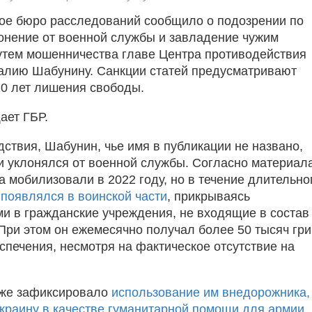
ое бюро расследований сообщило о подозрении по
лонение от военной службы и завладение чужим
тем мошенничества главе Центра противодействия
алию Шабунину. Санкции статей предусматривают
10 лет лишения свободы.
ает ГБР.
дствия, Шабунин, чье имя в публикации не названо,
и уклонялся от военной службы. Согласно материал
а мобилизовали в 2022 году, но в течение длительно
 появлялся в воинской части
, прикрываясь
и в гражданские учреждения, не входящие в состав
При этом он ежемесячно получал более 50 тысяч гр
спечения, несмотря на фактическое отсутствие на
кже зафиксировало
использование им внедорожника,
Украину в качестве гуманитарной помощи для армии
.