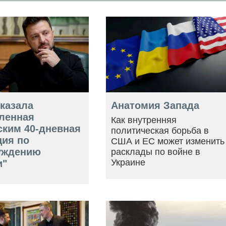
оказала
Анатомия Запада
ленная
Как внутренняя
ским 40-дневная
политическая борьба в
ция по
США и ЕС может изменить
уждению
расклады по войне в
Украине
и"