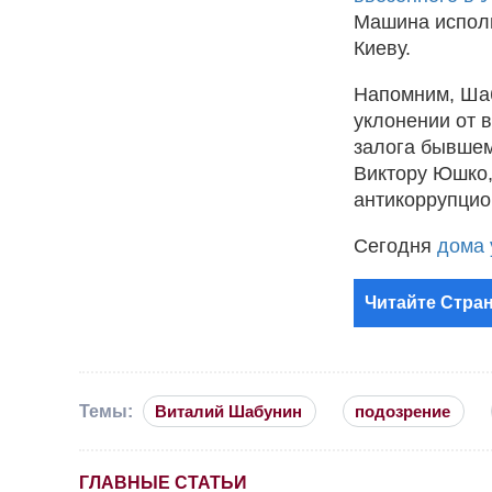
Машина исполь
Киеву.
Напомним, Шаб
уклонении от 
залога бывшем
Виктору Юшко,
антикоррупцион
Сегодня
дома 
Читайте Стран
Темы:
Виталий Шабунин
подозрение
ГЛАВНЫЕ СТАТЬИ