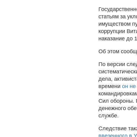
Государственн
статьям за ук
имуществом пу
коррупции Вит
наказание до 
Об этом сообщ
По версии сле
систематическ
дела, активист
времени
он не
командировкам
Сил обороны. 
денежного обе
службе.
Следствие та
ввезенного в 