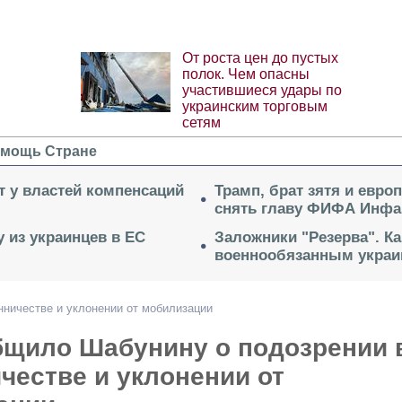
От роста цен до пустых
полок. Чем опасны
участившиеся удары по
украинским торговым
сетям
мощь Стране
ет у властей компенсаций
Трамп, брат зятя и евро
снять главу ФИФА Инфа
 из украинцев в ЕС
Заложники "Резерва". Ка
военнообязанным укра
ничестве и уклонении от мобилизации
бщило Шабунину о подозрении 
честве и уклонении от