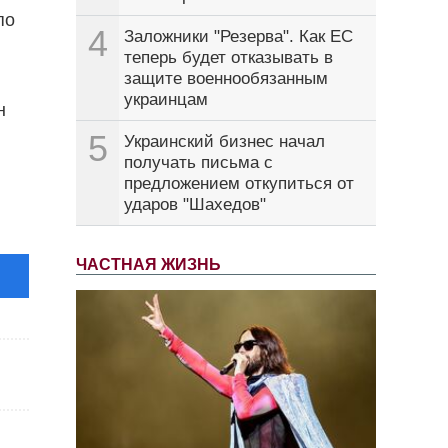
по
4
Заложники "Резерва". Как ЕС
теперь будет отказывать в
защите военнообязанным
украинцам
н
5
Украинский бизнес начал
получать письма с
предложением откупиться от
ударов "Шахедов"
ЧАСТНАЯ ЖИЗНЬ