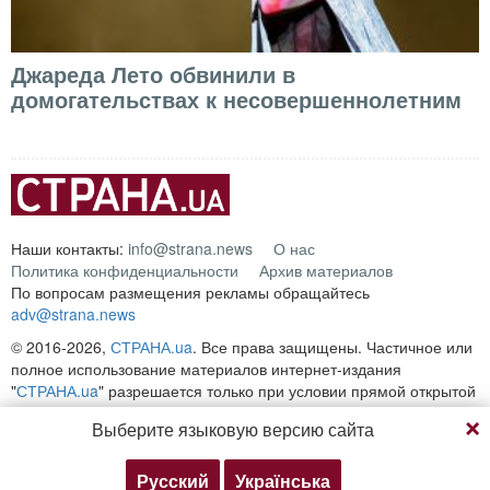
Джареда Лето обвинили в
домогательствах к несовершеннолетним
Наши контакты:
info@strana.news
О нас
Политика конфиденциальности
Архив материалов
По вопросам размещения рекламы обращайтесь
adv@strana.news
© 2016-2026,
СТРАНА.ua
. Все права защищены. Частичное или
полное использование материалов интернет-издания
"
СТРАНА.ua
" разрешается только при условии прямой открытой
для поисковых систем гиперссылки на непосредственный адрес
Выберите языковую версию сайта
материала на сайте
strana.ua
Любое копирование, публикация, перепечатка или
воспроизведение информации, содержащей ссылку на
Русский
Українська