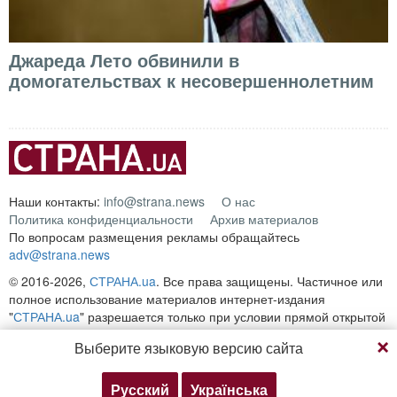
Джареда Лето обвинили в
домогательствах к несовершеннолетним
Наши контакты:
info@strana.news
О нас
Политика конфиденциальности
Архив материалов
По вопросам размещения рекламы обращайтесь
adv@strana.news
© 2016-2026,
СТРАНА.ua
. Все права защищены. Частичное или
полное использование материалов интернет-издания
"
СТРАНА.ua
" разрешается только при условии прямой открытой
для поисковых систем гиперссылки на непосредственный адрес
Выберите языковую версию сайта
материала на сайте
strana.ua
Любое копирование, публикация, перепечатка или
воспроизведение информации, содержащей ссылку на
Русский
Українська