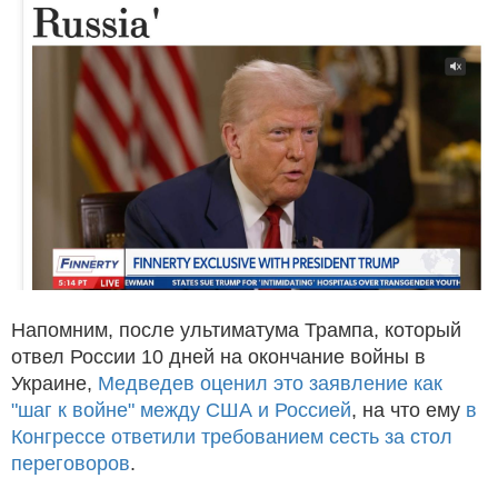
Напомним, после ультиматума Трампа, который
отвел России 10 дней на окончание войны в
Украине,
Медведев оценил это заявление как
"шаг к войне" между США и Россией
, на что ему
в
Конгрессе ответили требованием сесть за стол
переговоров
.