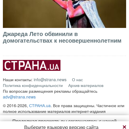
Джареда Лето обвинили в
домогательствах к несовершеннолетним
Наши контакты:
info@strana.news
О нас
Политика конфиденциальности
Архив материалов
По вопросам размещения рекламы обращайтесь
adv@strana.news
© 2016-2026,
СТРАНА.ua
. Все права защищены. Частичное или
полное использование материалов интернет-издания
"
СТРАНА.ua
" разрешается только при условии прямой открытой
Продолжая просмотр, вы соглашаетесь с нашей
для поисковых систем гиперссылки на непосредственный адрес
Выберите языковую версию сайта
политикой конфиденциальности
материала на сайте
strana.ua