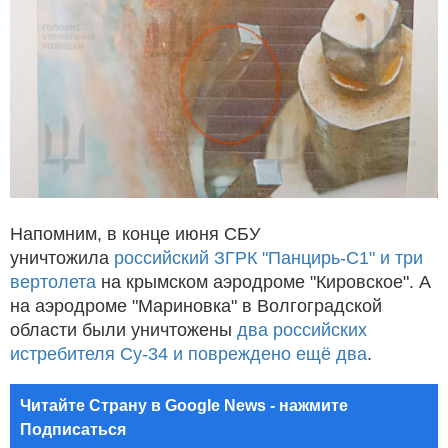
Напомним, в конце июня СБУ
уничтожила
российский ЗГРК "Панцирь-С1" и три
вертолета
на крымском аэродроме "Кировское". А
на аэродроме "Мариновка" в Волгоградской
области были уничтожены
два российских
истребителя Су-34 и повреждено ещё два
.
Читайте Страну в Google News - нажмите
Подписаться