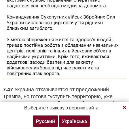
7.47
Украина отказывается от предложений
Трампа, но готова "уступить территорию, уже
Продолжая просмотр, вы соглашаетесь с нашей
удерживаемую Россией", пишет британская The
Выберите языковую версию сайта
политикой конфиденциальности
Telegraph.
Русский
Українська
Согласен
Подробнее
"Зеленский заявил европейским лидерам, что они