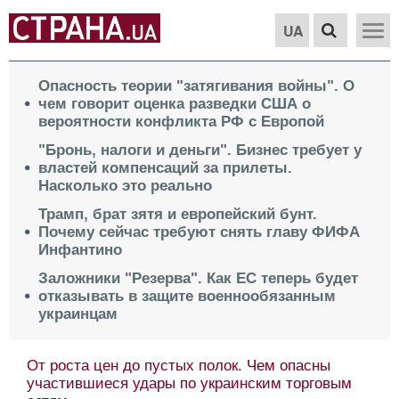
UA
Опасность теории "затягивания войны". О
чем говорит оценка разведки США о
вероятности конфликта РФ с Европой
"Бронь, налоги и деньги". Бизнес требует у
властей компенсаций за прилеты.
Насколько это реально
Трамп, брат зятя и европейский бунт.
Почему сейчас требуют снять главу ФИФА
Инфантино
Заложники "Резерва". Как ЕС теперь будет
отказывать в защите военнообязанным
украинцам
Весь мир отдать за Краматорск. О парадоксе в
условиях завершения войны Москвы и Киева