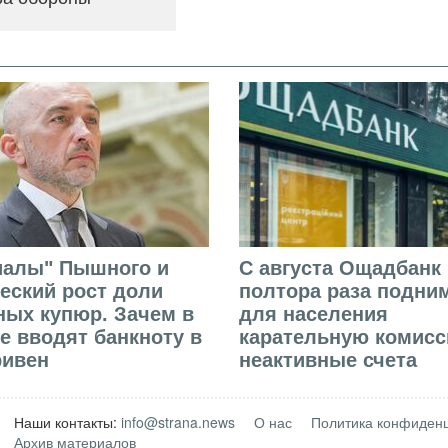
иалы" Пышного и
С августа Ощадбанк 
еский рост доли
полтора раза подни
ых купюр. Зачем в
для населения
е вводят банкноту в
карательную комисс
ривен
неактивные счета
Наши контакты:
info@strana.news
О нас
Политика конфиден
Архив материалов