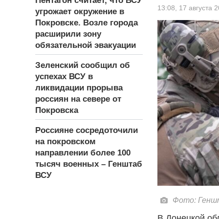
Пентагон считает, что ВСУ
13:08,
17 августа 
угрожает окружение в
Покровске. Возле города
расширили зону
обязательной эвакуации
Зеленский сообщил об
успехах ВСУ в
ликвидации прорыва
россиян на севере от
Покровска
Россияне сосредоточили
на покровском
направлении более 100
тысяч военных – Генштаб
ВСУ
Фото: Генш
В Донецкой об