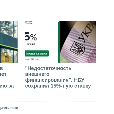
в
"Недостаточность
мет
внешнего
финансирования". НБУ
ию за
сохранил 15%-ную ставку
циальности