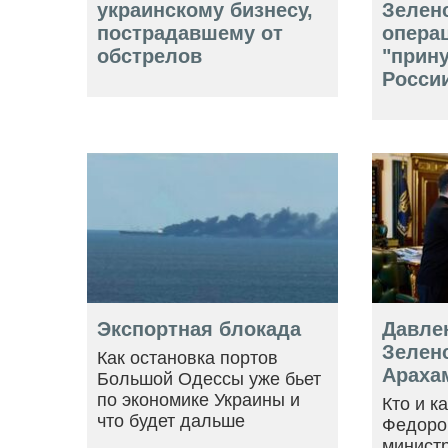
украинскому бизнесу,
Зелен
пострадавшему от
опера
обстрелов
"прин
Росси
Экспортная блокада
Давле
Зеленс
Как остановка портов
Араха
Большой Одессы уже бьет
по экономике Украины и
Кто и к
что будет дальше
Федоро
минист