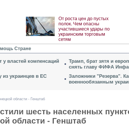
От роста цен до пустых
полок. Чем опасны
участившиеся удары по
украинским торговым
сетям
мощь Стране
ет у властей компенсаций
Трамп, брат зятя и евро
снять главу ФИФА Инфа
 из украинцев в ЕС
Заложники "Резерва". Ка
военнообязанным укра
нецкой области - Генштаб
истили шесть населенных пункт
ой области - Генштаб