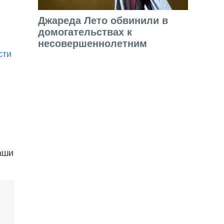
Джареда Лето обвинили в
домогательствах к
несовершеннолетним
сти
аши