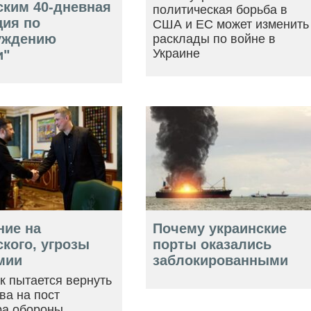
ским 40-дневная
политическая борьба в
ция по
США и ЕС может изменить
уждению
расклады по войне в
Украине
и"
ние на
Почему украинские
кого, угрозы
порты оказались
мии
заблокированными
ак пытается вернуть
ва на пост
ра обороны