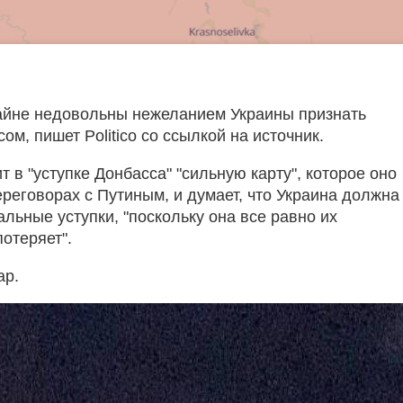
айне недовольны нежеланием Украины признать
м, пишет Politico со ссылкой на источник.
 в "уступке Донбасса" "сильную карту", которое оно
реговорах с Путиным, и думает, что Украина должна
льные уступки, "поскольку она все равно их
потеряет".
ар.