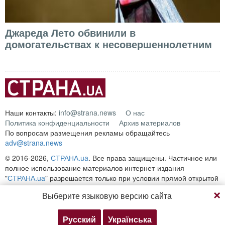
Джареда Лето обвинили в
домогательствах к несовершеннолетним
Наши контакты:
info@strana.news
О нас
Политика конфиденциальности
Архив материалов
По вопросам размещения рекламы обращайтесь
adv@strana.news
© 2016-2026,
СТРАНА.ua
. Все права защищены. Частичное или
полное использование материалов интернет-издания
"
СТРАНА.ua
" разрешается только при условии прямой открытой
для поисковых систем гиперссылки на непосредственный адрес
Выберите языковую версию сайта
материала на сайте
strana.ua
Любое копирование, публикация, перепечатка или
воспроизведение информации, содержащей ссылку на
Русский
Українська