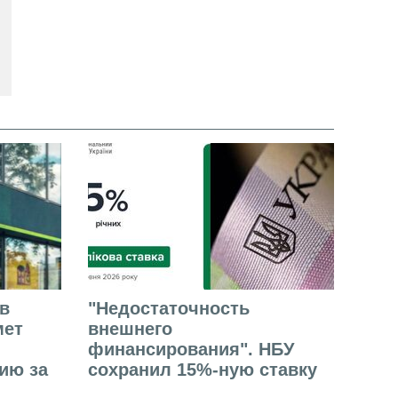
в
"Недостаточность
мет
внешнего
финансирования". НБУ
ию за
сохранил 15%-ную ставку