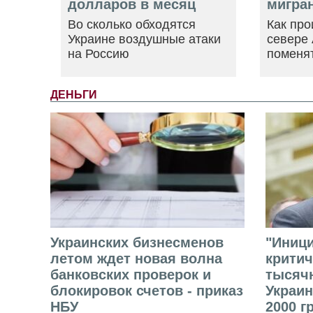
долларов в месяц
мигра
Во сколько обходятся
Как пр
Украине воздушные атаки
севере
на Россию
поменя
ДЕНЬГИ
Украинских бизнесменов
"Иниц
летом ждет новая волна
критич
банковских проверок и
тысячн
блокировок счетов - приказ
Украин
НБУ
2000 г