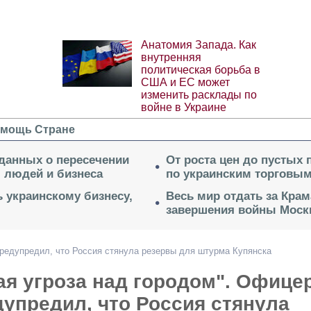
Анатомия Запада. Как
внутренняя
политическая борьба в
США и ЕС может
изменить расклады по
войне в Украине
мощь Стране
 данных о пересечении
От роста цен до пустых
я людей и бизнеса
по украинским торговым
 украинскому бизнесу,
Весь мир отдать за Крам
завершения войны Моск
редупредил, что Россия стянула резервы для штурма Купянска
я угроза над городом". Офице
упредил, что Россия стянула