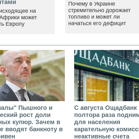
нтами
Почему в Украине
стремительно дорожает
оисходящее на
топливо и может ли
 Африки может
начаться его дефицит
ть Европу
иалы" Пышного и
С августа Ощадбанк 
еский рост доли
полтора раза подни
ых купюр. Зачем в
для населения
е вводят банкноту в
карательную комисс
ривен
неактивные счета