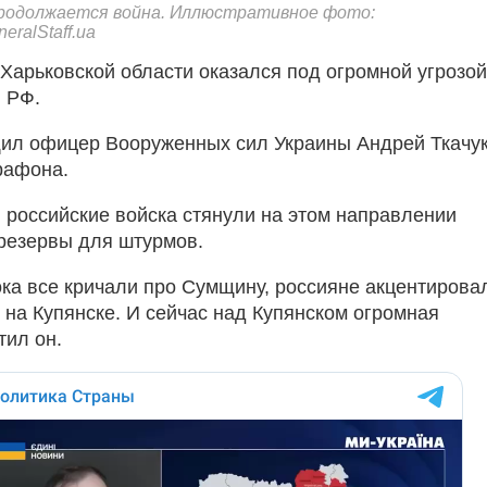
продолжается война. Иллюстративное фото:
eralStaff.ua
 Харьковской области оказался под огромной угрозой
 РФ.
ил офицер Вооруженных сил Украины Андрей Ткачук
рафона.
, российские войска стянули на этом направлении
резервы для штурмов.
пока все кричали про Сумщину, россияне акцентирова
 на Купянске. И сейчас над Купянском огромная
тил он.