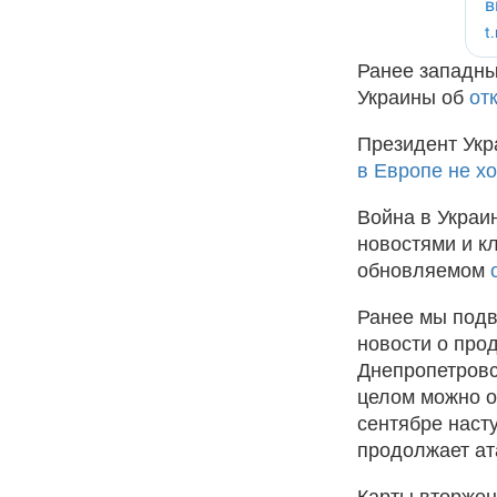
Ранее западны
Украины об
от
Президент Укр
в Европе не х
Война в Украи
новостями и к
обновляемом
Ранее мы под
новости о про
Днепропетровс
целом можно о
сентябре наст
продолжает ат
Карты вторжен