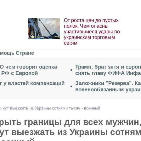
От роста цен до пустых
полок. Чем опасны
участившиеся удары по
украинским торговым
сетям
мощь Стране
 О чем говорит оценка
Трамп, брат зятя и евро
 РФ с Европой
снять главу ФИФА Инфа
ет у властей компенсаций
Заложники "Резерва". Ка
военнообязанным укра
ачнут выезжать из Украины сотнями тысяч - военный
рыть границы для всех мужчин
ут выезжать из Украины сотня