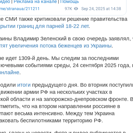
е СМИ также критиковали решение правительства
крытии границ для парней 18-22 лет
.
аины Владимир Зеленский в свою очередь заявлял, 
отят увеличения потока беженцев из Украины
.
не идет 1309-й день. Мы следим за последними
лючевыми событиями среды, 24 сентября 2025 года, 
онлайне
.
водили
итоги
предыдущего дня. Во вторник поступил
движении армии РФ на нескольких участках в
кой области и на запорожско-днепровском фронте. 
тметить, что на втором направлении россияне в
упают весьма интенсивно. Между тем Украина
аковать беспилотниками территорию РФ.
ия, главные новости, фото и видео публикуются в