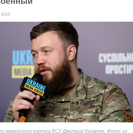
военный
 2025
го армейского корпуса ВСУ Дмитрий Кухарчук. Фото: из