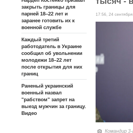
тысяч - 
Нардеп Костенко призвал
закрыть границы для
парней 18–22 лет и
17:56,
24 сентября
заранее готовить их к
военной службе
Каждый третий
работодатель в Украине
сообщил об увольнении
молодежи 18–22 лет
после открытия для них
границ
Раненый украинский
военный назвал
"рабством" запрет на
выезд мужчин за границу.
Видео
Командир 3-