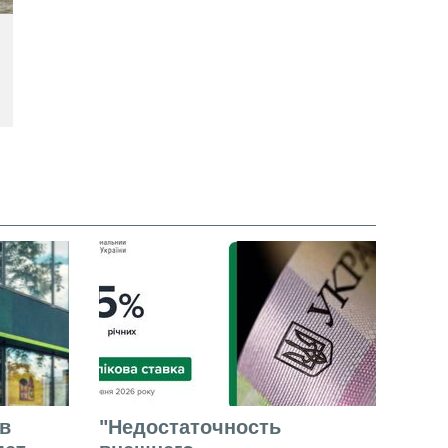
в
"Недостаточность