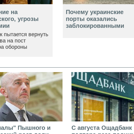
ние на
Почему украинские
кого, угрозы
порты оказались
мии
заблокированными
ак пытается вернуть
ва на пост
ра обороны
иалы" Пышного и
С августа Ощадбанк 