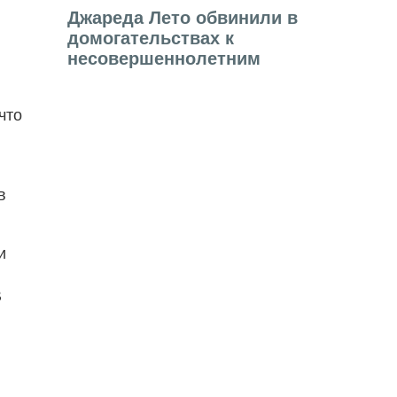
Джареда Лето обвинили в
домогательствах к
несовершеннолетним
что
в
и
В