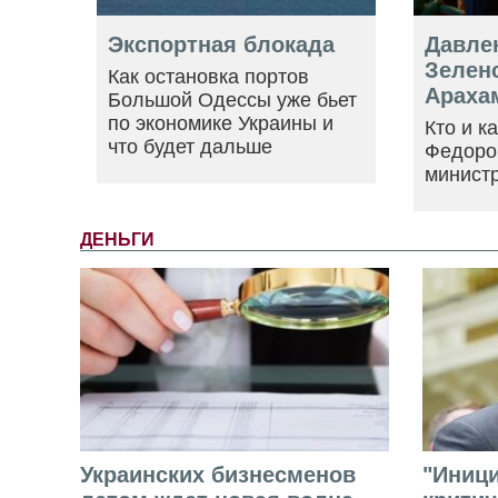
Экспортная блокада
Давле
Зеленс
Как остановка портов
Араха
Большой Одессы уже бьет
по экономике Украины и
Кто и к
что будет дальше
Федоро
минист
ДЕНЬГИ
Украинских бизнесменов
"Иниц