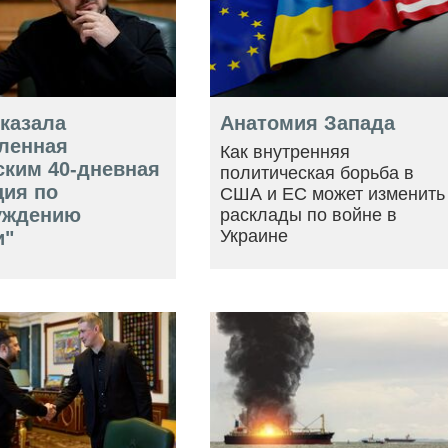
оказала
Анатомия Запада
ленная
Как внутренняя
ским 40-дневная
политическая борьба в
ция по
США и ЕС может изменить
уждению
расклады по войне в
Украине
и"