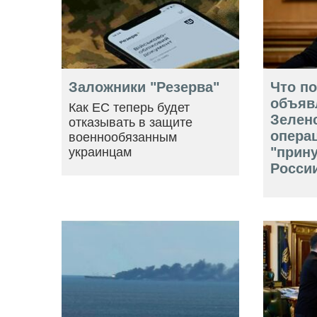
Заложники "Резерва"
Что п
объяв
Как ЕС теперь будет
Зелен
отказывать в защите
опера
военнообязанным
"прин
украинцам
Росси