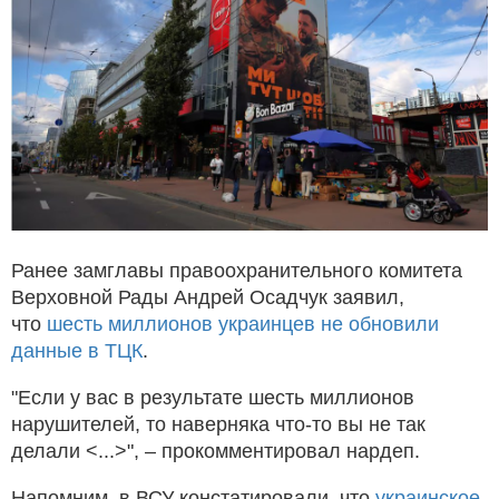
Ранее замглавы правоохранительного комитета
Верховной Рады Андрей Осадчук заявил,
что
шесть миллионов украинцев не обновили
данные в ТЦК
.
"Если у вас в результате шесть миллионов
нарушителей, то наверняка что-то вы не так
делали <...>", – прокомментировал нардеп.
Напомним, в ВСУ констатировали, что
украинское