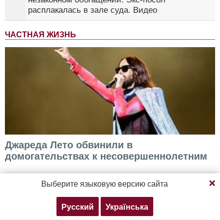
расплакалась в зале суда. Видео
ЧАСТНАЯ ЖИЗНЬ
Джареда Лето обвинили в
домогательствах к несовершеннолетним
Продолжая просмотр, вы соглашаетесь с нашей
Выберите языковую версию сайта
политикой конфиденциальности
Русский
Українська
Согласен
Подробнее