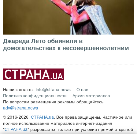
Джареда Лето обвинили в
домогательствах к несовершеннолетним
Наши контакты:
info@strana.news
О нас
Политика конфиденциальности
Архив материалов
По вопросам размещения рекламы обращайтесь
adv@strana.news
© 2016-2026,
СТРАНА.ua
. Все права защищены. Частичное или
полное использование материалов интернет-издания
"
СТРАНА.ua
" разрешается только при условии прямой открытой
Продолжая просмотр, вы соглашаетесь с нашей
для поисковых систем гиперссылки на непосредственный адрес