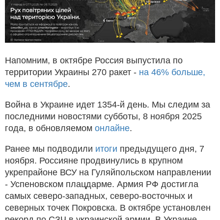
Напомним, в октябре Россия выпустила по
территории Украины 270 ракет -
на 46% больше,
чем в сентябре
.
Война в Украине идет 1354-й день. Мы следим за
последними новостями субботы, 8 ноября 2025
года, в обновляемом
онлайне
.
Ранее мы подводили
итоги
предыдущего дня, 7
ноября. Россияне продвинулись в крупном
укрепрайоне ВСУ на Гуляйпольском направлении
- Успеновском плацдарме. Армия РФ достигла
самых северо-западных, северо-восточных и
северных точек Покровска. В октябре установлен
рекорд по СЗЧ в украинской армии. В Украине