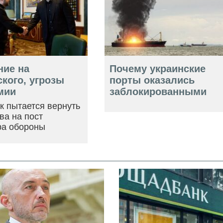
ние на
Почему украинские
кого, угрозы
порты оказались
мии
заблокированными
ак пытается вернуть
ва на пост
ра обороны