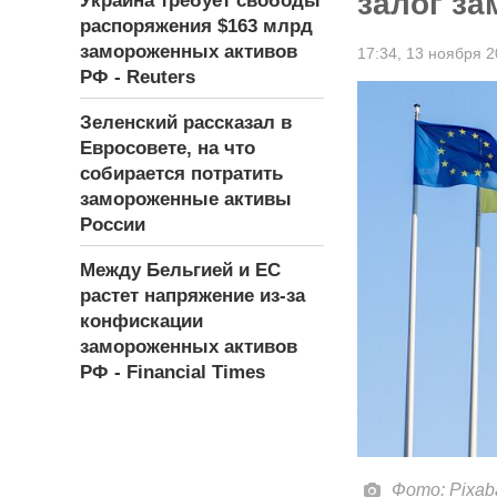
залог з
Украина требует свободы
распоряжения $163 млрд
замороженных активов
17:34,
13 ноября 2
РФ - Reuters
Зеленский рассказал в
Евросовете, на что
собирается потратить
замороженные активы
России
Между Бельгией и ЕС
растет напряжение из-за
конфискации
замороженных активов
РФ - Financial Times
Фото: Pixab