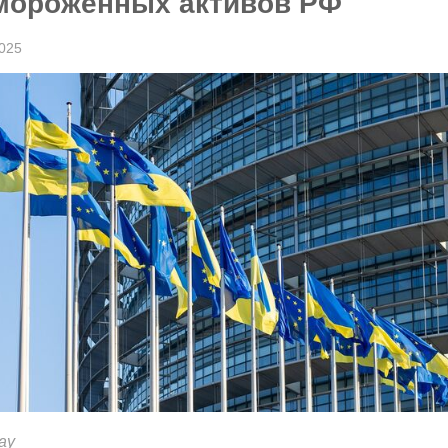
амороженных активов РФ
025
ay