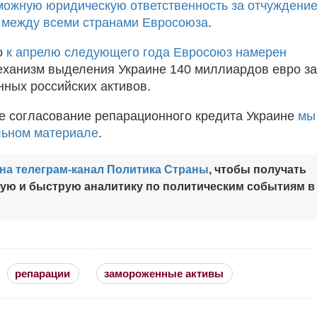
можную юридическую ответственность за отчуждени
 между всеми странами Евросоюза
.
о
к апрелю следующего года Евросоюз намерен
ханизм выделения Украине 140 миллиардов евро за
нных российских активов.
не согласование репарационного кредита Украине
мы
льном материале
.
на телеграм-канал Политика Страны
, чтобы получать
ную и быструю аналитику по политическим событиям в
репарации
замороженные активы