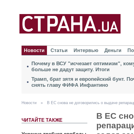
Новости
Статьи
Интервью
Деньги
По
Почему в ВСУ "исчезает оптимизм", кому
больше не дадут защиту. Итоги
Трамп, брат зятя и европейский бунт. П
снять главу ФИФА Инфантино
Новости
»
В ЕС снова не договорились о выдаче репарац
В ЕС сно
ЧИТАЙТЕ ТАКЖЕ
репараци