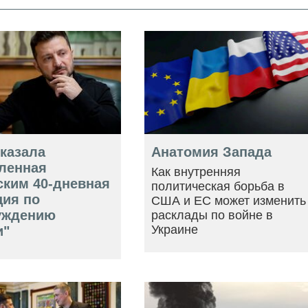
оказала
Анатомия Запада
ленная
Как внутренняя
ским 40-дневная
политическая борьба в
ция по
США и ЕС может изменить
уждению
расклады по войне в
Украине
и"