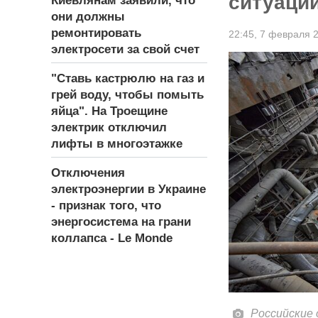
ситуации
Киевлянам заявили, что
они должны
ремонтировать
22:45,
7 февраля 
электросети за свой счет
"Ставь кастрюлю на газ и
грей воду, чтобы помыть
яйца". На Троещине
электрик отключил
лифты в многоэтажке
Отключения
электроэнергии в Украине
- признак того, что
энергосистема на грани
коллапса - Le Monde
Российские