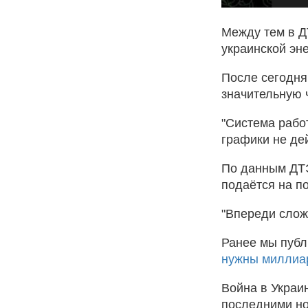
Между тем в Д
украинской эне
После сегодня
значительную 
"Система рабо
графики не дей
По данным ДТЭ
подаётся на по
"Впереди сложн
Ранее мы публ
нужны миллиар
Война в Украи
последними но