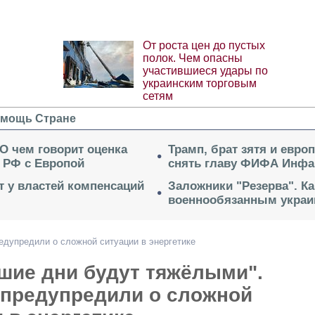
От роста цен до пустых
полок. Чем опасны
участившиеся удары по
украинским торговым
сетям
мощь Стране
 О чем говорит оценка
Трамп, брат зятя и евро
 РФ с Европой
снять главу ФИФА Инфа
ет у властей компенсаций
Заложники "Резерва". Ка
военнообязанным укра
едупредили о сложной ситуации в энергетике
шие дни будут тяжёлыми".
 предупредили о сложной