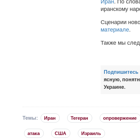
Иран
. По слов
иранскому нар
Сценарии нов
материале
.
Также мы след
Подпишитесь 
ясную, понят
Украине.
Темы:
Иран
Тегеран
опровержение
атака
США
Израиль