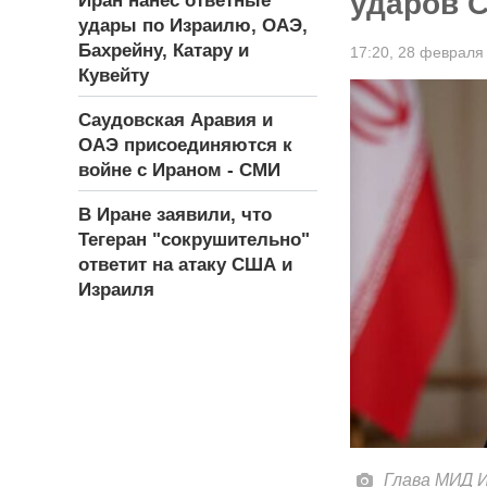
ударов 
Иран нанес ответные
удары по Израилю, ОАЭ,
Бахрейну, Катару и
17:20,
28 февраля
Кувейту
Саудовская Аравия и
ОАЭ присоединяются к
войне с Ираном - СМИ
В Иране заявили, что
Тегеран "сокрушительно"
ответит на атаку США и
Израиля
Глава МИД И