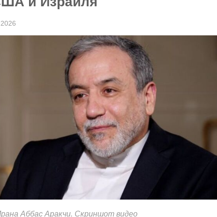
США и Израиля
 2026
рана Аббас Аракчи. Скриншот видео