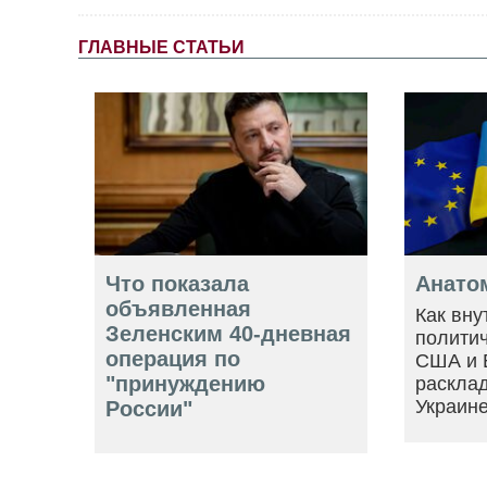
ГЛАВНЫЕ СТАТЬИ
Что показала
Анато
объявленная
Как вну
Зеленским 40-дневная
политич
операция по
США и 
"принуждению
расклад
Украин
России"