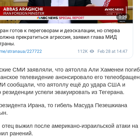
ские СМИ заявляли, что аятолла Али Хаменеи погиб
ранское телевидение анонсировало его телеобращен
И сообщали, что аятоллу ещё до удара США и
о резиденции успели эвакуировать из Тегерана.
президента Ирана, то гибель Масуда Пезешкиана
сын.
, отец выжил после американо-израильской атаки на
чил ранений.