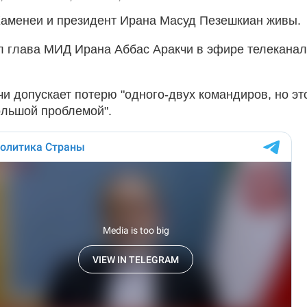
аменеи и президент Ирана Масуд Пезешкиан живы.
л глава МИД Ирана Аббас Аракчи в эфире телекана
чи допускает потерю "одного-двух командиров, но эт
ольшой проблемой".