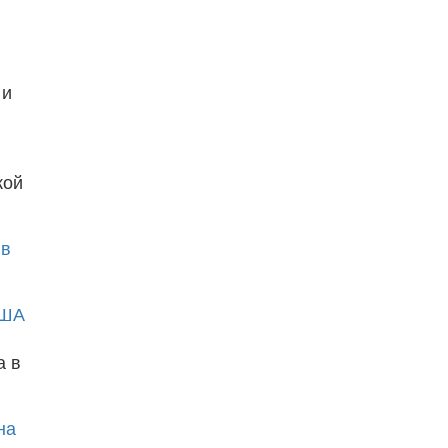
 и
ы
кой
 в
ША
а в
на