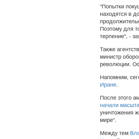
"Попытки поку
находятся в д
продолжительн
Поэтому для т
терпение", - з
Также агентств
министр оборо
революции. Оф
Напомним, се
Иране
.
После этого а
начали масшт
уничтожения ж
мире".
Между тем
Вла