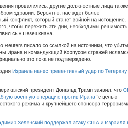
шения провалились, другие должностные лица также
обром здравии. Вероятно, нас ждет более
ый конфликт, который станет войной на истощение.
ого, чтобы пережить эти дни, необходимы решимость
аявил сын Пезешкиана.
о Reuters писало со ссылкой на источники, что убит
ны Ирана и командующий Корпусом стражей исламс
ициально это пока не подтверждено.
годня
Израиль нанес превентивный удар по Тегерану
мериканский президент Дональд Трамп заявил, что
С
абную военную операцию против Ирана
"с целью
естокого режима и крупнейшего спонсора терроризм
димир Зеленский поддержал атаку США и Израиля 