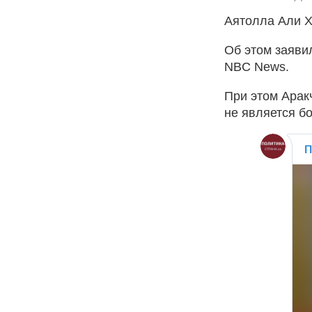
Аятолла Али Х
Об этом заяви
NBC News.
При этом Арак
не является б