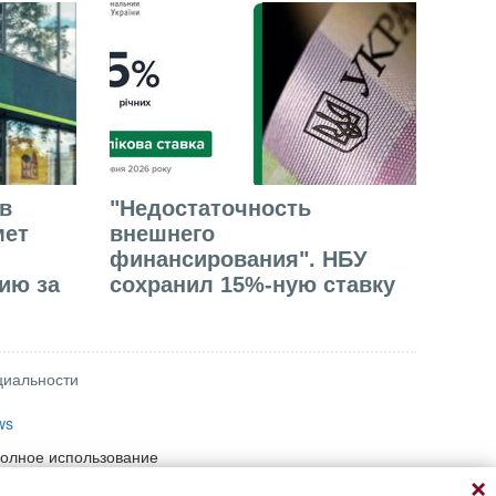
в
"Недостаточность
мет
внешнего
финансирования". НБУ
ию за
сохранил 15%-ную ставку
циальности
ws
полное использование
 при условии прямой