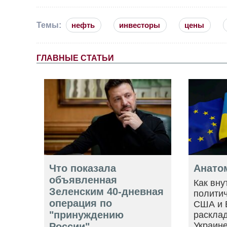
Темы:
нефть
инвесторы
цены
ГЛАВНЫЕ СТАТЬИ
Что показала
Анато
объявленная
Как вну
Зеленским 40-дневная
политич
операция по
США и 
"принуждению
расклад
Украин
России"