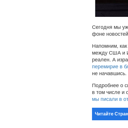
Сегодня мы уж
фоне новостей
Напомним, как
между США и И
реален. А изр
перемирие в б
не начавшись.
Подробнее о с
в том числе и 
мы писали в о
Читайте Стран