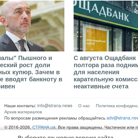
иалы" Пышного и
С августа Ощадбанк 
еский рост доли
полтора раза подни
ых купюр. Зачем в
для населения
е вводят банкноту в
карательную комисс
ривен
неактивные счета
Наши контакты:
info@strana.news
О нас
Политика конфиден
Архив материалов
По вопросам размещения рекламы обращайтесь
adv@strana.ne
© 2016-2026,
СТРАНА.ua
. Все права защищены. Частичное или 
материалов интернет-издания "
СТРАНА.ua
" разрешается только
Выберите языковую версию сайта