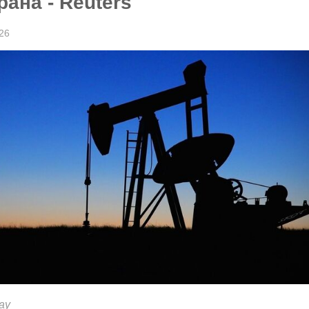
ана - Reuters
26
ay