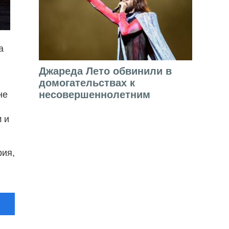
а
Джареда Лето обвинили в
домогательствах к
несовершеннолетним
не
м и
рия,