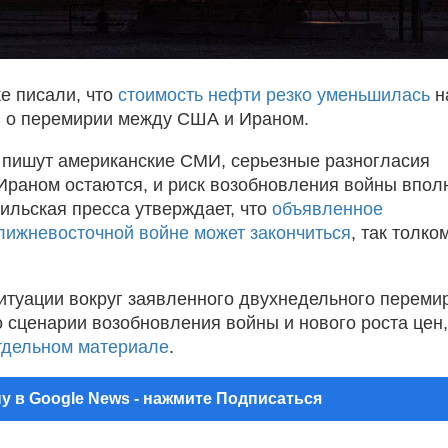
е писали, что
стоимость нефти резко уменьшилась
н
 о перемирии между США и Ираном.
 пишут американские СМИ, серьезные разногласия
раном остаются, и риск возобновления войны впол
аильская пресса утверждает, что
объявленное
лижневосточной войне может закончиться
, так толко
итуации вокруг заявленного двухнедельного переми
о сценарии возобновления войны и нового роста цен,
тдельном материале
.
у в Google News - нажмите Подписаться