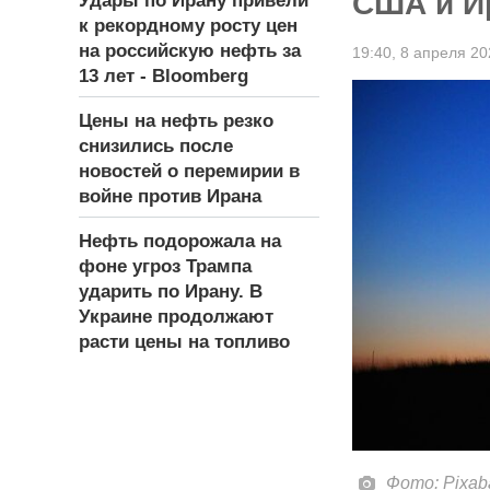
США и Ир
Удары по Ирану привели
к рекордному росту цен
на российскую нефть за
19:40,
8 апреля 20
13 лет - Bloomberg
Цены на нефть резко
снизились после
новостей о перемирии в
войне против Ирана
Нефть подорожала на
фоне угроз Трампа
ударить по Ирану. В
Украине продолжают
расти цены на топливо
Фото: Pixab