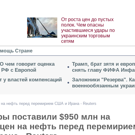
От роста цен до пустых
полок. Чем опасны
участившиеся удары по
украинским торговым
сетям
мощь Стране
 О чем говорит оценка
Трамп, брат зятя и евро
 РФ с Европой
снять главу ФИФА Инфа
ет у властей компенсаций
Заложники "Резерва". Ка
военнообязанным укра
 на нефть перед перемирием США и Ирана - Reuters
ры поставили $950 млн на
 цен на нефть перед перемирие