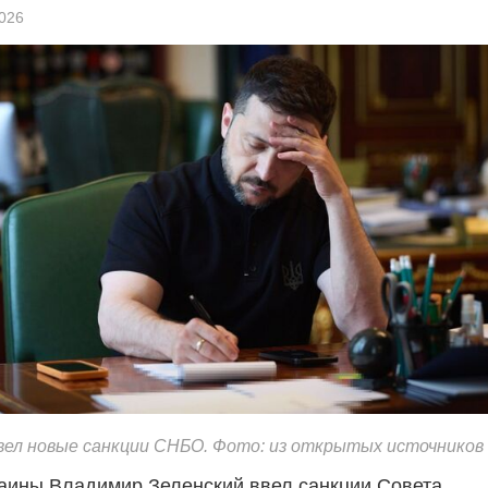
026
вел новые санкции СНБО. Фото: из открытых источников
аины Владимир Зеленский ввел санкции Совета