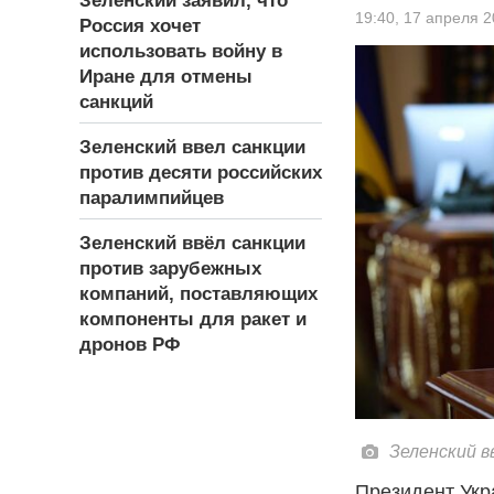
Зеленский заявил, что
19:40,
17 апреля 2
Россия хочет
использовать войну в
Иране для отмены
санкций
Зеленский ввел санкции
против десяти российских
паралимпийцев
Зеленский ввёл санкции
против зарубежных
компаний, поставляющих
компоненты для ракет и
дронов РФ
Зеленский в
Президент Укр