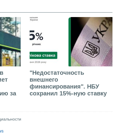
в
"Недостаточность
мет
внешнего
финансирования". НБУ
ию за
сохранил 15%-ную ставку
циальности
ws