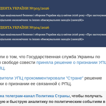
ли о том, что Государственная служба Украины по
и свободе совести
приняла решение о признании УП
ПЦ
.
вители УПЦ прокомментировали "Стране"
решение
ки о признании ее связанной с РПЦ.
на телеграм-канал Политика Страны
, чтобы получать
ную и быструю аналитику по политическим событиям в