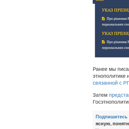
Ранее мы писа
этнополитике 
связанной с Р
Затем
предста
Госэтнополити
Подпишитесь 
ясную, понят