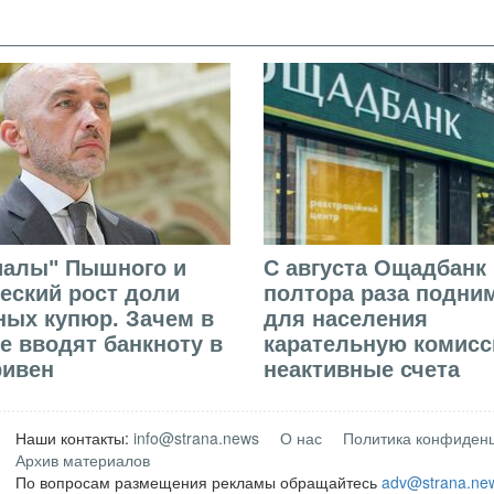
иалы" Пышного и
С августа Ощадбанк 
еский рост доли
полтора раза подни
ых купюр. Зачем в
для населения
е вводят банкноту в
карательную комисс
ривен
неактивные счета
Наши контакты:
info@strana.news
О нас
Политика конфиден
Архив материалов
По вопросам размещения рекламы обращайтесь
adv@strana.ne