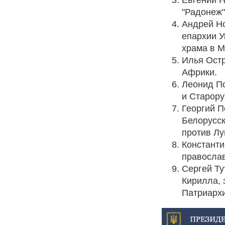
"Радонеж"
Андрей Но
епархии У
храма в М
Илья Остр
Африки.
Леонид По
и Старору
Георгий П
Белорусск
против Лу
Константи
православ
Сергей Ту
Кирилла,
Патриархи