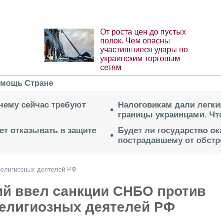
От роста цен до пустых
полок. Чем опасны
участившиеся удары по
украинским торговым
сетям
мощь Стране
очему сейчас требуют
Налоговикам дали легки
границы украинцами. Чт
ет отказывать в защите
Будет ли государство о
пострадавшему от обстр
религиозных деятелей РФ
ий ввел санкции СНБО против
религиозных деятелей РФ