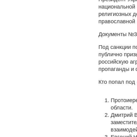
национальной 
религиозных д
православной 
Документы №30
Под санкции п
публично приз
российскую аг
пропаганды и 
Кто попал под 
Протоиере
области.
Дмитрий В
заместите
взаимоде
Евгений Н