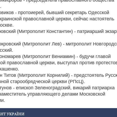
.
виков - протоиерей, бывший секретарь Одесской
краинской православной церкви, сейчас настоятель
оскве.
овский (Митрополит Константин) - патриарший экзар
кровский (Митрополит Лев) - митрополит Новгородс
сский.
ономарев (Митрополит Вениамин) - будучи главой
ой православной церкви, выступал против протесто
кашенко.
н Титов (Митрополит Корнилий) - предстоятель Русс
ной старообрядческой церкви (РПсЦ).
тунов - епископ Зеленоградский, викарий патриарха
 заместитель управляющего делами Московской
и.