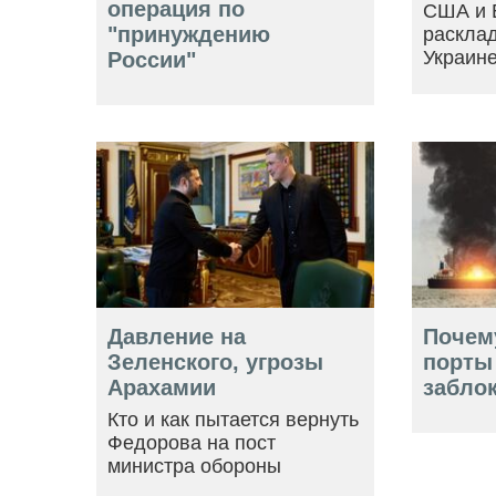
операция по
США и 
"принуждению
расклад
Украин
России"
Давление на
Почем
Зеленского, угрозы
порты
Арахамии
забло
Кто и как пытается вернуть
Федорова на пост
министра обороны