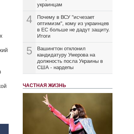
украинцам
4
Почему в ВСУ "исчезает
оптимизм", кому из украинцев
в ЕС больше не дадут защиту.
х
Итоги
5
Вашингтон отклонил
кий
кандидатуру Умерова на
должность посла Украины в
США - нардепы
в
ЧАСТНАЯ ЖИЗНЬ
кой