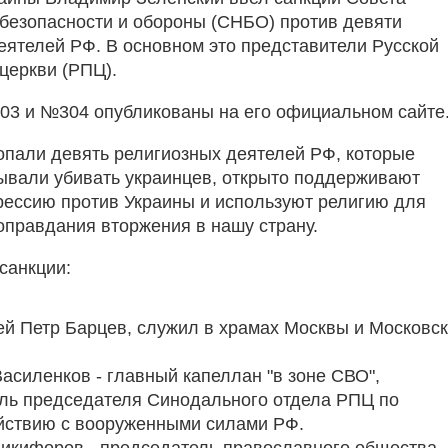
безопасности и обороны (СНБО) против девяти
еятелей РФ. В основном это представители Русской
церкви (РПЦ).
3 и №304 опубликованы на его официальном сайте
опали девять религиозных деятелей РФ, которые
ывали убивать украинцев, открыто поддерживают
рессию против Украины и используют религию для
оправдания вторжения в нашу страну.
санкции:
й Петр Барцев, служил в храмах Москвы и Московс
асиленков - главный капеллан "в зоне СВО",
ль председателя Синодального отдела РПЦ по
йствию с вооруженными силами РФ.
икифоров - председатель православного общества