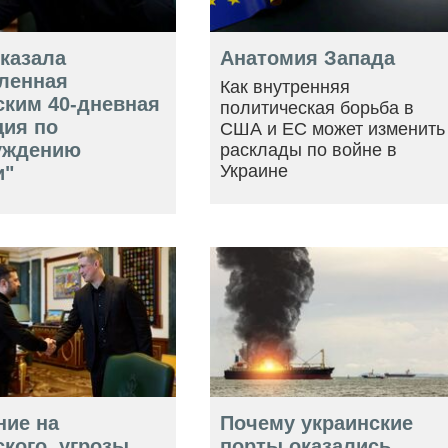
оказала
Анатомия Запада
ленная
Как внутренняя
ским 40-дневная
политическая борьба в
ция по
США и ЕС может изменить
уждению
расклады по войне в
Украине
и"
ние на
Почему украинские
кого, угрозы
порты оказались