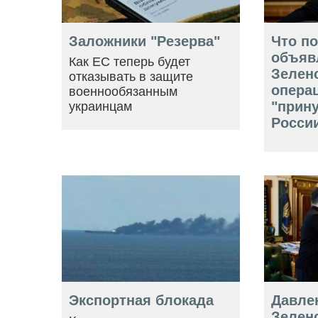
Заложники "Резерва"
Что п
объяв
Как ЕС теперь будет
Зелен
отказывать в защите
опера
военнообязанным
"прин
украинцам
Росси
Экспортная блокада
Давле
Зеленс