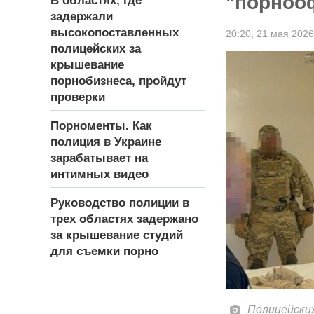
"порноо
В областях, где
задержали
высокопоставленных
20:20,
21 мая 2026
полицейских за
крышевание
порнобизнеса, пройдут
проверки
Порноменты. Как
полиция в Украине
зарабатывает на
интимных видео
Руководство полиции в
трех областях задержано
за крышевание студий
для съемки порно
Полицейских