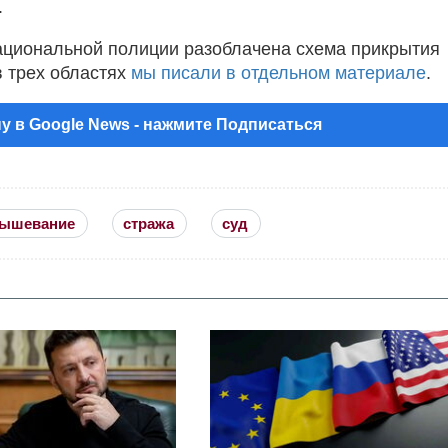
.
Национальной полиции разоблачена схема прикрытия
 трех областях
мы писали в отдельном материале
.
у в Google News - нажмите Подписаться
ышевание
стража
суд