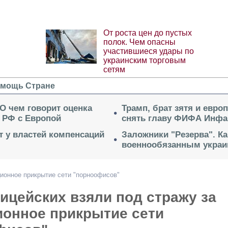
От роста цен до пустых
полок. Чем опасны
участившиеся удары по
украинским торговым
сетям
мощь Стране
 О чем говорит оценка
Трамп, брат зятя и евро
 РФ с Европой
снять главу ФИФА Инфа
ет у властей компенсаций
Заложники "Резерва". Ка
военнообязанным укра
ционное прикрытие сети "порноофисов"
ицейских взяли под стражу за
ионное прикрытие сети