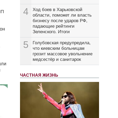
4
Ход боев в Харьковской
НП
области, поможет ли власть
бизнесу после ударов РФ,
падающие рейтинги
ион
Зеленского. Итоги
5
Голубовская предупредила,
8
что киевским больницам
грозит массовое увольнение
медсестёр и санитарок
яли
я
ЧАСТНАЯ ЖИЗНЬ