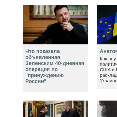
Что показала
Анато
объявленная
Как вну
Зеленским 40-дневная
политич
операция по
США и 
"принуждению
расклад
Украин
России"