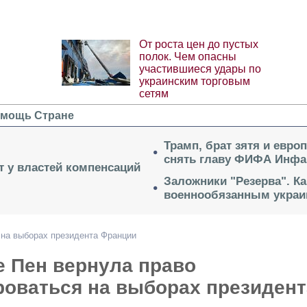
От роста цен до пустых
полок. Чем опасны
участившиеся удары по
украинским торговым
сетям
мощь Стране
Трамп, брат зятя и евро
снять главу ФИФА Инфа
ет у властей компенсаций
Заложники "Резерва". Ка
военнообязанным укра
 на выборах президента Франции
е Пен вернула право
роваться на выборах президент