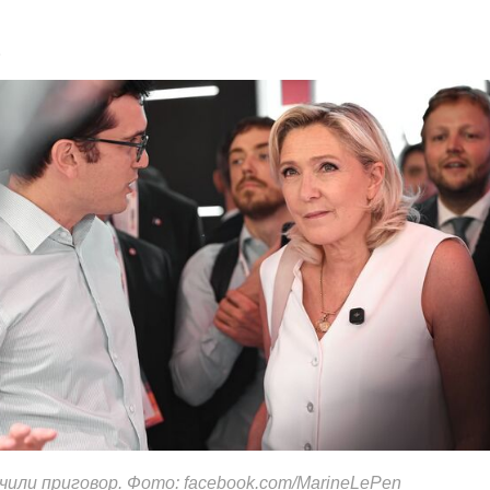
6
чили приговор. Фото: facebook.com/MarineLePen