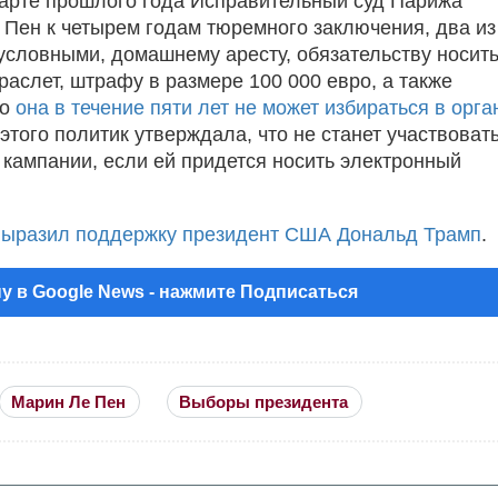
арте прошлого года Исправительный суд Парижа
 Пен к четырем годам тюремного заключения, два из
условными, домашнему аресту, обязательству носит
раслет, штрафу в размере 100 000 евро, а также
то
она в течение пяти лет не может избираться в орг
 этого политик утверждала, что не станет участвовать
 кампании, если ей придется носить электронный
выразил поддержку президент США Дональд Трамп
.
у в Google News - нажмите Подписаться
Марин Ле Пен
Выборы президента