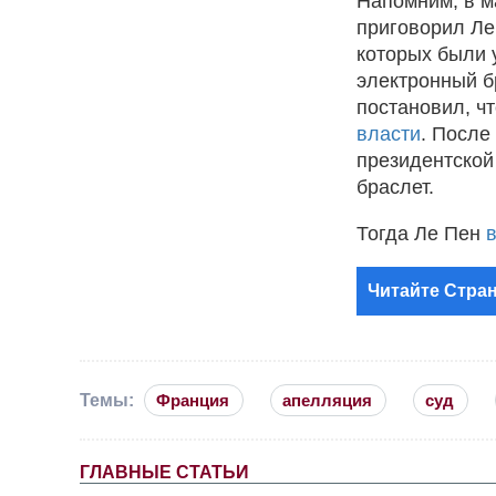
Напомним, в м
приговорил Ле
которых были 
электронный б
постановил, ч
власти
. После
президентской
браслет.
Тогда Ле Пен
Читайте Стран
Темы:
Франция
апелляция
суд
ГЛАВНЫЕ СТАТЬИ