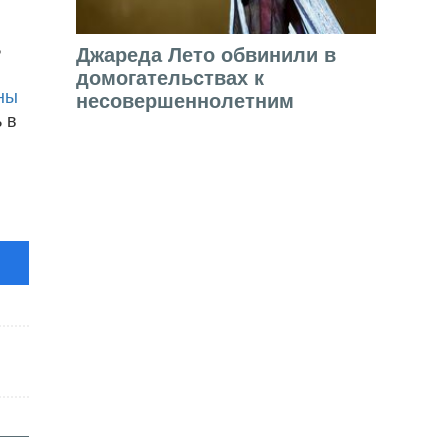
ь
Джареда Лето обвинили в
домогательствах к
аны
несовершеннолетним
 в