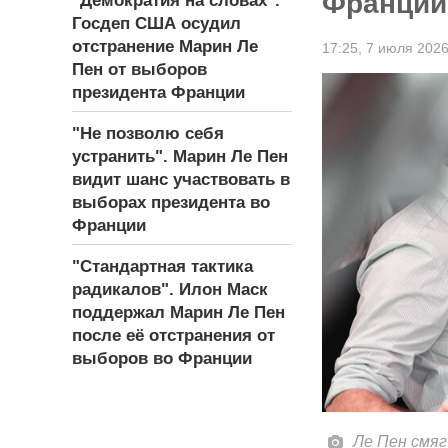
Франции
"Демократия на словах".
Госдеп США осудил
отстранение Марин Ле
17:25,
7 июля 202
Пен от выборов
президента Франции
"Не позволю себя
устранить". Марин Ле Пен
видит шанс участвовать в
выборах президента во
Франции
"Стандартная тактика
радикалов". Илон Маск
поддержал Марин Ле Пен
после её отстранения от
выборов во Франции
Ле Пен смяг