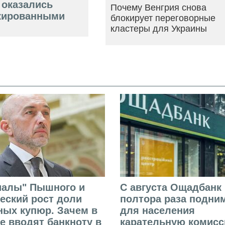
 оказались
Почему Венгрия снова
кированными
блокирует переговорные
кластеры для Украины
иалы" Пышного и
С августа Ощадбанк 
еский рост доли
полтора раза подни
ых купюр. Зачем в
для населения
е вводят банкноту в
карательную комисс