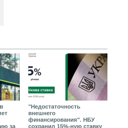
в
"Недостаточность
мет
внешнего
финансирования". НБУ
ию за
сохранил 15%-ную ставку