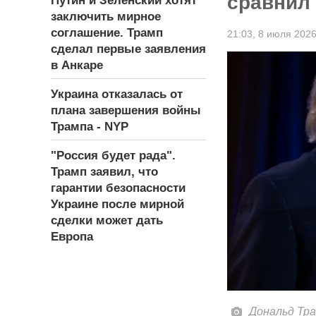
сравнил
Путин и Зеленский хотят
заключить мирное
соглашение. Трамп
21:03,
8 июля 202
сделал первые заявления
в Анкаре
Украина отказалась от
плана завершения войны
Трампа - NYP
"Россия будет рада".
Трамп заявил, что
гарантии безопасности
Украине после мирной
сделки может дать
Европа
Дональд Тра