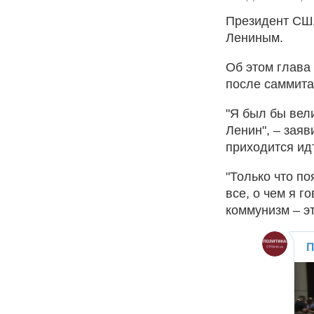
Президент СШ
Лениным.
Об этом глава
после саммита
"Я был бы вел
Ленин", – зая
приходится ид
"Только что по
все, о чем я г
коммунизм – э