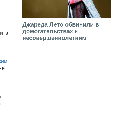
Джареда Лето обвинили в
домогательствах к
мита
несовершеннолетним
л
ким
же
ю
о