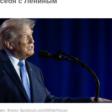
 себя с Лениным
6
мп. Фото: facebook.com/WhiteHouse