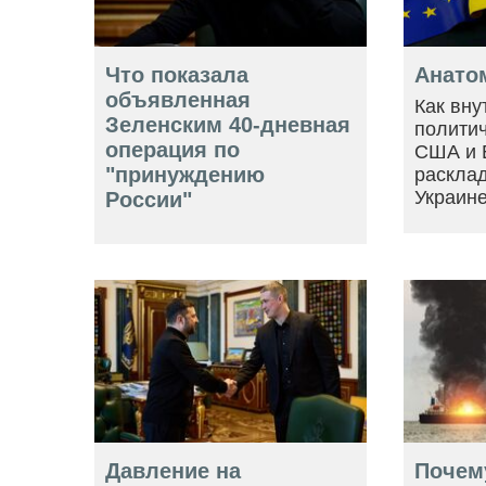
Что показала
Анато
объявленная
Как вну
Зеленским 40-дневная
политич
операция по
США и 
"принуждению
расклад
Украин
России"
Давление на
Почем