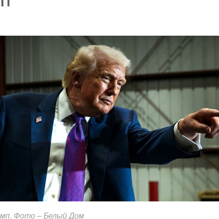
ВП
6
мп. Фото – Белый Дом