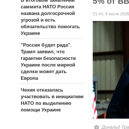
5% от В
В итоговом заявлении
саммита НАТО Россия
названа долгосрочной
21:43,
8 июля 202
угрозой и есть
обязательство помогать
Украине
"Россия будет рада".
Трамп заявил, что
гарантии безопасности
Украине после мирной
сделки может дать
Европа
Чехия отказалась
участвовать в инициативе
НАТО по выделению
помощи Украине
Дональд Тра