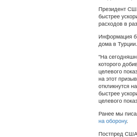
Президент США
быстрее ускор
расходов в ра
Информация бы
дома в Турции
"На сегодняшн
которого доби
целевого пока
на этот призыв
откликнутся н
быстрее ускор
целевого пока
Ранее мы пис
на оборону
.
Постпред США 