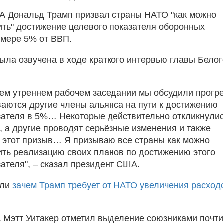
 Дональд Трамп призвал страны НАТО "как можно
ить" достижение целевого показателя оборонных
змере 5% от ВВП.
ла озвучена в ходе краткого интервью главы Белог
.
ем утреннем рабочем заседании мы обсудили прогре
ваются другие члены альянса на пути к достижению
зателя в 5%… Некоторые действительно откликнули
, а другие проводят серьёзные изменения и также
а этот призыв… Я призываю все страны как можно
ить реализацию своих планов по достижению этого
зателя", – сказал президент США.
али
зачем Трамп требует от НАТО увеличения расход
Мэтт Уитакер отметил выделение союзниками почти