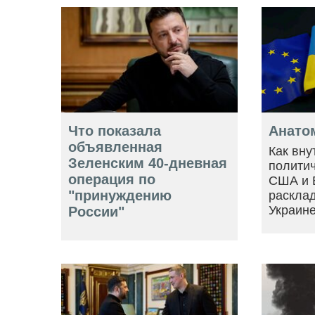
Что показала
Анато
объявленная
Как вну
Зеленским 40-дневная
политич
операция по
США и 
"принуждению
расклад
Украин
России"