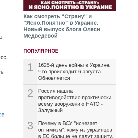
Как смотреть "Страну" и
"Ясно.Понятно" в Украине.
Новый выпуск блога Олеси
Медведевой
о
ПОПУЛЯРНОЕ
сс,
1
1625-й день войны в Украине.
Что происходит 6 августа.
сь
Обновляется
2
Россия нашла
противодействие практически
всему вооружению НАТО -
Залужный
ов
3
Почему в ВСУ "исчезает
оптимизм", кому из украинцев
в ЕС больше не дадут защиту.